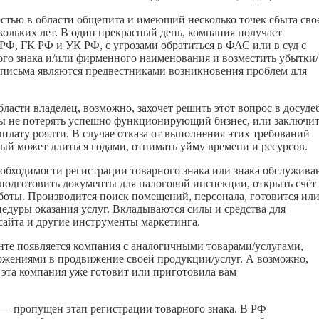
остью в области общепита и имеющий несколько точек сбыта сво
льких лет. В один прекрасный день, компания получает
РФ, ГК РФ и УК РФ, с угрозами обратиться в ФАС или в суд с
ого знака и/или фирменного наименования и возместить убытки/
 письма являются предвестниками возникновения проблем для
ласти владелец, возможно, захочет решить этот вопрос в досуд
обы не потерять успешно функционирующий бизнес, или заключи
ату роялти. В случае отказа от выполнения этих требований
ый может длиться годами, отнимать уйму времени и ресурсов.
еобходимости регистрации товарного знака или знака обслужива
подготовить документы для налоговой инспекции, открыть счёт
боты. Производится поиск помещений, персонала, готовится ил
едуры оказания услуг. Вкладываются силы и средства для
 сайта и другие инструменты маркетинга.
онте появляется компания с аналогичными товарами/услугами,
ожениями в продвижение своей продукции/услуг. А возможно,
 эта компания уже готовит или приготовила вам
 — пропущен этап регистрации товарного знака. В РФ