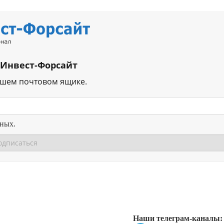
 Инвест-Форсайт
ашем почтовом ящике.
нных.
Перейти в
Перейти в
Д
Наши телеграм-каналы: