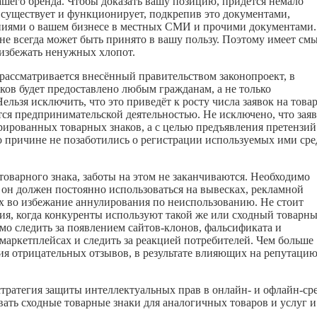
ашего бренда. Чтобы доказать вашу позицию, придётся немало
о существует и функционирует, подкрепив это документами,
аниями о вашем бизнесе в местных СМИ и прочими документами.
не всегда может быть принято в вашу пользу. Поэтому имеет см
 избежать ненужных хлопот.
 рассматривается внесённый правительством законопроект, в
ков будет предоставлено любым гражданам, а не только
ьзя исключить, что это приведёт к росту числа заявок на това
ются предпринимательской деятельностью. Не исключено, что зая
трированных товарных знаков, а с целью предъявления претензий
о
причине не позаботились о регистрации используемых ими сре
товарного знака, заботы на этом не заканчиваются. Необходимо
 он должен постоянно использоваться на вывесках, рекламной
х во избежание аннулирования по неиспользованию. Не стоит
ция, когда конкуренты используют такой же или сходный товарн
мо следить за появлением сайтов-клонов, фальсификата и
 маркетплейсах и следить за реакцией потребителей. Чем больше
ия отрицательных отзывов, в результате влияющих на репутаци
тратегия защиты интеллектуальных прав в онлайн- и офлайн-сре
ать сходные товарные знаки для аналогичных товаров и услуг и