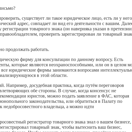
письмо?
оверить, существует ли такое юридическое лицо, есть ли у него
еский адрес, совпадает ли вид его деятельности с вашим. Дале
 регистрации товарного знака (он наверняка указан в претензии
правообладателем, проверить зарегистрирован ли товарный зна
но продолжать работать.
идическую фирму для консультации по данному вопросу. Есть
менты, которые являются неохраноспособными, или он в целом м
е все юридические фирмы занимаются вопросами интеллектуаль
циализирующуюся в этой области.
. Например, досудебная практика, когда путём переговоров
влетворяющих обе стороны. В случае, когда консенсус не
 рекомендации юристов, можно подать заявление в ФАС, которая
онопольного законодательства, или обратиться в Палату по
к недобросовестного владельца, а можно идти
бросовестный регистратор товарного знака знал о вашем бизнесе,
егистрировал товарный знак, чтобы вытеснить ваш бизнес,