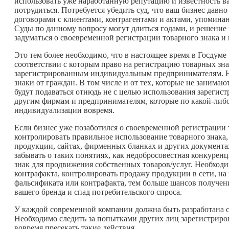
использовать уже наработанную репутацию и известность в
потрудиться. Потребуется убедить суд, что ваш бизнес давн
договорами с клиентами, контрагентами и актами, упомин
Суды по данному вопросу могут длиться годами, и решение 
задуматься о своевременной регистрации товарного знака и
Это тем более необходимо, что в настоящее время в Госдуме
соответствии с которым право на регистрацию товарных зна
зарегистрированным индивидуальным предпринимателям. Нел
знаки от граждан. В том числе и от тех, которые не занима
будут подаваться отнюдь не с целью использования зарегис
другим фирмам и предпринимателям, которые по
какой-либ
индивидуализации вовремя.
Если бизнес уже позаботился о своевременной регистрации 
контролировать правильное использование товарного знака,
продукции, сайтах, фирменных бланках и других документа
забывать о таких понятиях, как недобросовестная конкурен
знак для продвижения собственных товаров/услуг. Необходи
контрафакта, контролировать продажу продукции в сети, на
фальсификата или контрафакта, тем больше шансов получен
вашего бренда и спад потребительского спроса.
У каждой современной компании должна быть разработана с
Необходимо следить за попытками других лиц зарегистриров
вовремя пресекать такие действия.