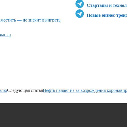
Стартапы и технол
Новые бизнес-трен
местить — не значит выиграть
рынка
делю
Следующая статья
Нефть падает из-за возрождения коронави