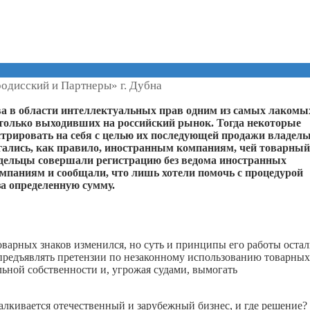
одисский и Партнеры» г. Дубна
ва в области интеллектуальных прав одним из самых лакомы
только выходивших на российский рынок. Тогда некоторые
трировать на себя с целью их последующей продажи владель
агались, как правило, иностранным компаниям, чей товарный
о дельцы совершали регистрацию без ведома иностранных
мпаниям и сообщали, что лишь хотели помочь с процедурой
за определенную сумму.
оварных знаков изменился, но суть и принципы его работы остал
редъявлять претензии по незаконному использованию товарных
льной собственности и, угрожая судами, вымогать
алкивается отечественный и зарубежный бизнес, и где решение?