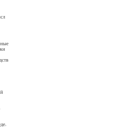
ысл
рные
вки
дств
ый
ю
де.