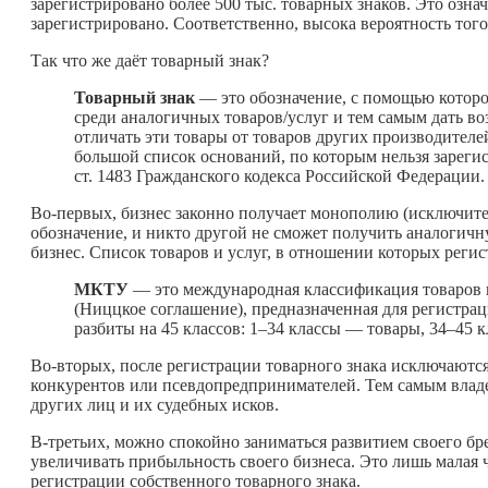
зарегистрировано более 500 тыс. товарных знаков. Это озна
зарегистрировано. Соответственно, высока вероятность того
Так что же даёт товарный знак?
Товарный знак
— это обозначение, с помощью которо
среди аналогичных товаров/услуг и тем самым дать 
отличать эти товары от товаров других производителе
большой список оснований, по которым нельзя зарегис
ст. 1483 Гражданского кодекса Российской Федерации.
Во-первых, бизнес законно получает монополию (исключител
обозначение, и никто другой не сможет получить аналогичну
бизнес. Список товаров и услуг, в отношении которых реги
МКТУ
— это международная классификация товаров 
(Ниццкое соглашение), предназначенная для регистрац
разбиты на 45 классов: 1–34 классы — товары, 34–45 
Во-вторых, после регистрации товарного знака исключаютс
конкурентов или псевдопредпринимателей. Тем самым владе
других лиц и их судебных исков.
В-третьих, можно спокойно заниматься развитием своего бр
увеличивать прибыльность своего бизнеса. Это лишь малая 
регистрации собственного товарного знака.