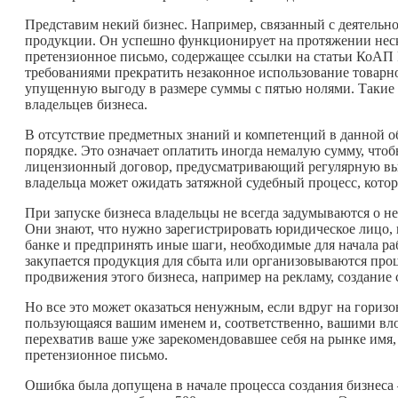
Представим некий бизнес. Например, связанный с деятельн
продукции. Он успешно функционирует на протяжении неско
претензионное письмо, содержащее ссылки на статьи КоАП 
требованиями прекратить незаконное использование товарн
упущенную выгоду в размере суммы с пятью нолями. Такие
владельцев бизнеса.
В отсутствие предметных знаний и компетенций в данной об
порядке. Это означает оплатить иногда немалую сумму, чт
лицензионный договор, предусматривающий регулярную выпл
владельца может ожидать затяжной судебный процесс, котор
При запуске бизнеса владельцы не всегда задумываются о н
Они знают, что нужно зарегистрировать юридическое лицо, 
банке и предпринять иные шаги, необходимые для начала ра
закупается продукция для сбыта или организовываются проц
продвижения этого бизнеса, например на рекламу, создание
Но все это может оказаться ненужным, если вдруг на гориз
пользующаяся вашим именем и, соответственно, вашими вл
перехватив ваше уже зарекомендовавшее себя на рынке имя,
претензионное письмо.
Ошибка была допущена в начале процесса создания бизнеса