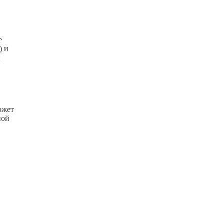
е
) и
к
ожет
ной