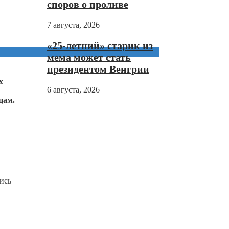
споров о проливе
7 августа, 2026
«25-летний» старик из
мема может стать
президентом Венгрии
х
6 августа, 2026
цам.
ись