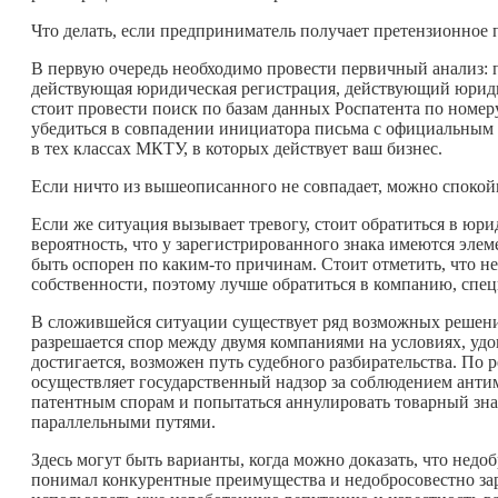
Что делать, если предприниматель получает претензионное 
В первую очередь необходимо провести первичный анализ: пр
действующая юридическая регистрация, действующий юридич
стоит провести поиск по базам данных Роспатента по номеру
убедиться в совпадении инициатора письма с официальным 
в тех классах МКТУ, в которых действует ваш бизнес.
Если ничто из вышеописанного не совпадает, можно спокой
Если же ситуация вызывает тревогу, стоит обратиться в юр
вероятность, что у зарегистрированного знака имеются эле
быть оспорен по
каким-то
причинам. Стоит отметить, что н
собственности, поэтому лучше обратиться в компанию, спе
В сложившейся ситуации существует ряд возможных решений
разрешается спор между двумя компаниями на условиях, удо
достигается, возможен путь судебного разбирательства. По
осуществляет государственный надзор за соблюдением антим
патентным спорам и попытаться аннулировать товарный зна
параллельными путями.
Здесь могут быть варианты, когда можно доказать, что недо
понимал конкурентные преимущества и недобросовестно зар