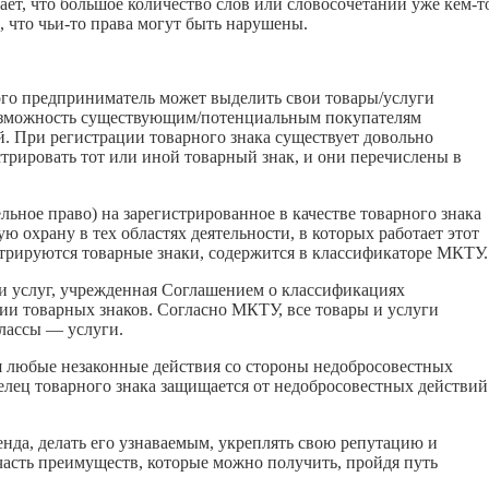
чает, что большое количество слов или словосочетаний уже
кем-т
, что
чьи-то
права могут быть нарушены.
го предприниматель может выделить свои товары/услуги
возможность существующим/потенциальным покупателям
й. При регистрации товарного знака существует довольно
трировать тот или иной товарный знак, и они перечислены в
ьное право) на зарегистрированное в качестве товарного знака
ю охрану в тех областях деятельности, в которых работает этот
стрируются товарные знаки, содержится в классификаторе МКТУ.
и услуг, учрежденная Соглашением о классификациях
ии товарных знаков. Согласно МКТУ, все товары и услуги
классы — услуги.
я любые незаконные действия со стороны недобросовестных
лец товарного знака защищается от недобросовестных действий
енда, делать его узнаваемым, укреплять свою репутацию и
часть преимуществ, которые можно получить, пройдя путь