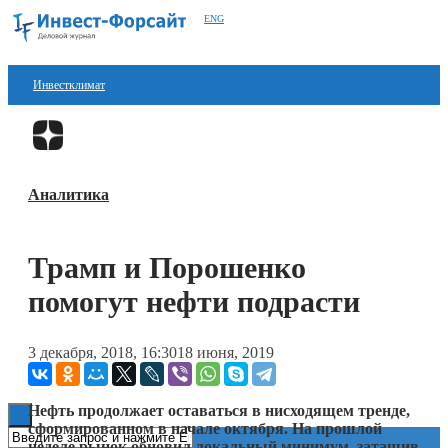
ENG
Инвестклимат
Финансы
Перейти в
Дзен
Инвестиции
Аналитика
Блокчейн
Стартапы
Трамп и Порошенко
Технологии
помогут нефти подрасти
ESG
3 декабря, 2018, 16:30
18 июня, 2019
Книги
Нефть продолжает оставаться в нисходящем тренде,
сформированном в начале октября. На прошлой
неделе рынок обновил локальный минимум, затащив