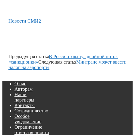
Новости СМИ2
Предыдущая статья
В Россию хлынул двойной поток
«санкционки»
Следующая статья
Минтранс может ввести
налог на аэропорты
О нас
Авторам
Наши
партнеры
Контакты
Сотрудничество
Особое
уведомление
Ограничение
ответственности