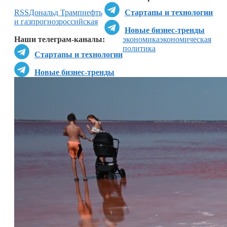
RSS
Дональд Трамп
нефть
Стартапы и технологии
и газ
прогноз
российская
Новые бизнес-тренды
Наши телеграм-каналы:
экономика
экономическая
политика
Стартапы и технологии
Новые бизнес-тренды