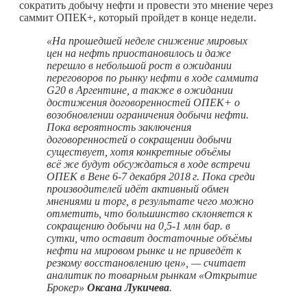
сократить добычу нефти и провести это мнение через
саммит ОПЕК+, который пройдет в конце недели.
«
На прошедшей неделе снижение мировых
цен на нефть приостановилось и даже
перешло в небольшой рост в ожидании
переговоров по рынку нефти в ходе саммита
G20 в Аргентине, а также в ожидании
достижения договоренностей ОПЕК+ о
возобновлении ограничения добычи нефти.
Пока вероятность заключения
договоренностей о сокращении добычи
существует, хотя конкретные объёмы
всё же будут обсуждаться в ходе встречи
ОПЕК в Вене 6-7 декабря
2018 г.
Пока среди
производителей идёт активный обмен
мнениями и торг, в результате чего можно
отметить, что большинство склоняется к
сокращению добычи на 0,5-1 млн бар. в
сутки, что оставит достаточные объёмы
нефти на мировом рынке и не приведёт к
резкому восстановлению цен», —
считает
аналитик по товарным рынкам «Открытие
Брокер»
Оксана
Лукичева
.