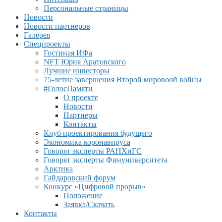
Персональные страницы
Новости
Новости партнеров
Галерея
Спецпроекты
Гостиная ИФа
NFT Юрия Аратовского
Лучшие инвесторы
75-летие завершения Второй мировоой войны
#ГолосПамяти
О проекте
Новости
Партнеры
Контакты
Клуб проектирования будущего
Экономика коронавируса
Говорят эксперты РАНХиГС
Говорят эксперты Финуниверситета
Арктика
Гайдаровский форум
Конкурс «Цифровой прорыв»
Положение
Заявка/Скачать
Контакты