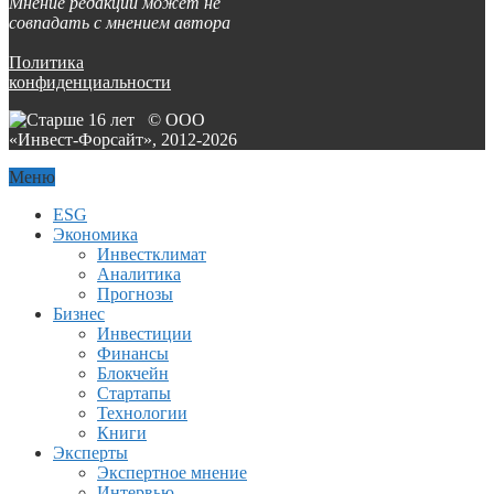
Мнение редакции может не
совпадать с мнением автора
Политика
конфиденциальности
© ООО
«Инвест-Форсайт», 2012-
2026
Меню
ESG
Экономика
Инвестклимат
Аналитика
Прогнозы
Бизнес
Инвестиции
Финансы
Блокчейн
Стартапы
Технологии
Книги
Эксперты
Экспертное мнение
Интервью