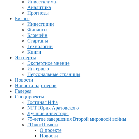
Инвестклимат
Аналитика
Прогнозы
Бизнес
Инвестиции
Финансы
Блокчейн
Стартапы
Технологии
Книги
Эксперты
Экспертное мнение
Интервью
Персональные страницы
Новости
Новости партнеров
Галерея
Спецпроекты
Гостиная ИФа
NFT Юрия Аратовского
Лучшие инвесторы
75-летие завершения Второй мировоой войны
#ГолосПамяти
О проекте
Новости