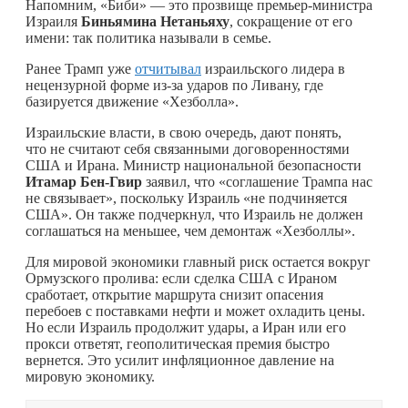
Напомним, «Биби» — это прозвище премьер-министра
Израиля
Биньямина Нетаньяху
, сокращение от его
имени: так политика называли в семье.
Ранее Трамп уже
отчитывал
израильского лидера в
нецензурной форме из-за ударов по Ливану, где
базируется движение «Хезболла».
Израильские власти, в свою очередь, дают понять,
что не считают себя связанными договоренностями
США и Ирана. Министр национальной безопасности
Итамар Бен-Гвир
заявил, что «соглашение Трампа нас
не связывает», поскольку Израиль «не подчиняется
США». Он также подчеркнул, что Израиль не должен
соглашаться на меньшее, чем демонтаж «Хезболлы».
Для мировой экономики главный риск остается вокруг
Ормузского пролива: если сделка США с Ираном
сработает, открытие маршрута снизит опасения
перебоев с поставками нефти и может охладить цены.
Но если Израиль продолжит удары, а Иран или его
прокси ответят, геополитическая премия быстро
вернется. Это усилит инфляционное давление на
мировую экономику.