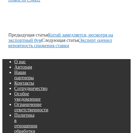
Предыдущая статья
Китай замедляется, несмотря на
экспортный бум
Следующая статья
Эксперт оценил
вероятность снижения ставки
О нас
Авторам
Наши
партнеры
Контакты
Сотрудничество
Особое
уведомление
Ограничение
ответственности
Политика
в
отношении
обработки