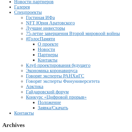
Новости партнеров
Галерея
Спецпроекты
Гостиная ИФа
NFT Юрия Аратовского
Лучшие инвесторы
75-летие завершения Второй мировоой войны
#ГолосПамяти
О проекте
Новости
Партнеры
Контакты
Клуб проектирования будущего
Экономика коронавируса
Говорят эксперты РАНХиГС
Говорят эксперты Финуниверситета
Арктика
Гайдаровский форум
Конкурс «Цифровой прорыв»
Положение
Заявка/Скачать
Контакты
Archives