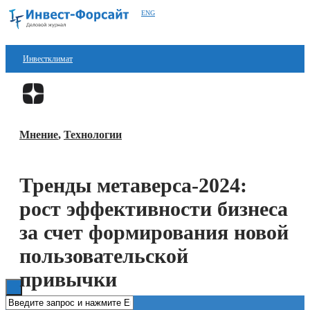
ENG
Инвестклимат
Финансы
Перейти в
Дзен
Инвестиции
Мнение
,
Технологии
Блокчейн
Стартапы
Тренды метаверса-2024:
Технологии
рост эффективности бизнеса
ESG
за счет формирования новой
пользовательской
Книги
привычки