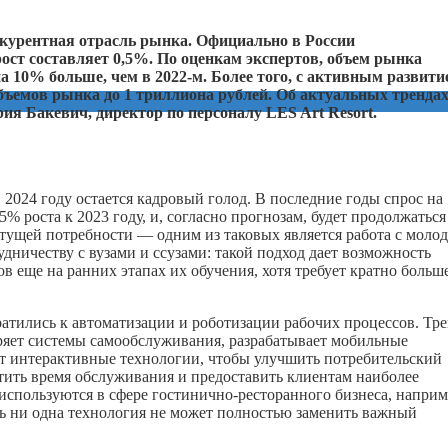
курентная отрасль рынка. Официально в России
рост составляет 0,5%. По оценкам экспертов, объем рынка
 10% больше, чем в 2022-м. Более того, с активным развити
объемов рынка до 1 триллиона рублей. Об актуальных тренда
ия Бакевич, директор по персоналу LES Art Resort.
2024 году остается кадровый голод. В последние годы спрос на
5% роста к 2023 году, и, согласно прогнозам, будет продолжаться
стущей потребности — одним из таковых является работа с мол
дничеству с вузами и ссузами: такой подход дает возможность
в еще на ранних этапах их обучения, хотя требует кратно больш
ратились к автоматизации и роботизации рабочих процессов. Тр
ряет системы самообслуживания, разрабатывает мобильные
ет интерактивные технологии, чтобы улучшить потребительский
тить время обслуживания и предоставить клиентам наиболее
используются в сфере гостинично-ресторанного бизнеса, наприм
нь ни одна технология не может полностью заменить важный