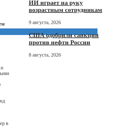
ИИ играет на руку
возрастным сотрудникам
9 августа, 2026
ем
х
США одобрили санкции
против нефти России
8 августа, 2026
 и
одыми
е
енд
ер в