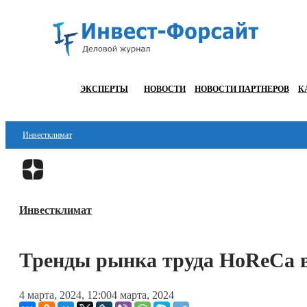
ЭКСПЕРТЫ
НОВОСТИ
НОВОСТИ ПАРТНЕРОВ
К
Инвестклимат
Финансы
Инвестиции
Инвестклимат
Блокчейн
Стартапы
Тренды рынка труда HoReCa в
Технологии
4 марта, 2024, 12:00
4 марта, 2024
ESG