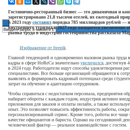
Книги
Гостинично-ресторанный бизнес — это динамичная и кон
зарегистрировано 21,8 тысячи отелей, их ежегодный при
в 2023 году
составил
порядка 785 миллиардов рублей — на
внутреннего туризма к 2027 году ожидается увеличение 
рынка труда в индустрии гостеприимства рассказала Мар
Изображение от freepik
Главной тенденцией и одновременно вызовом рынка труда в 
кадры в сфере HoReCa значительно
увеличился
, достигнув 4
в 2024 году. Работодатели ищут способы удовлетворения ра
специалистами. Все больше организаций обращаются к сотру
выявлять и формировать кадровый потенциал среди студенто
затрат на обучение и адаптацию сотрудников.
Чтобы справиться с недостатком персонала, предприятия об
набирает обороты с каждым годом, индустрия активно внед
приложения для заказов и оплаты онлайн, а также использу
опыт. Это позволяет повысить эффективность работы, сокра
персонализированный сервис. Кроме того, роботы все чаще 
качестве официантов и бариста. Однако на сегодняшний де
человеческий фактор — реальное взаимодействие с гостем.