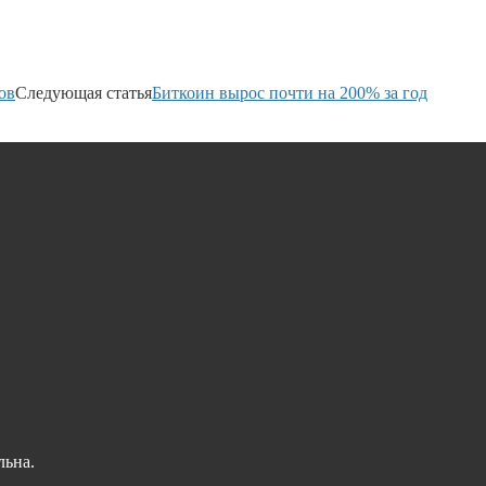
ов
Следующая статья
Биткоин вырос почти на 200% за год
льна.