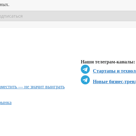
нных.
Перейти в
Перейти в
Д
Наши телеграм-каналы:
Стартапы и технол
Новые бизнес-трен
местить — не значит выиграть
рынка