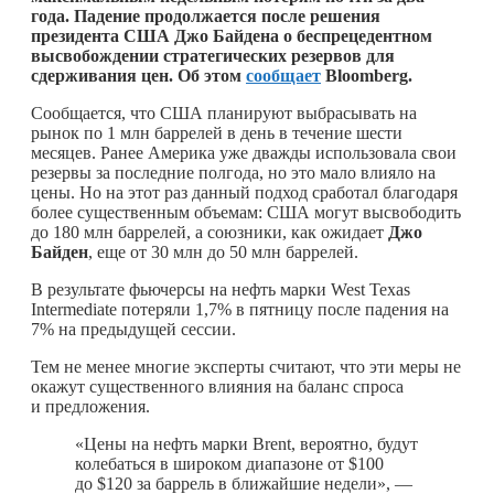
года. Падение продолжается после решения
президента США Джо Байдена о беспрецедентном
высвобождении стратегических резервов для
сдерживания цен. Об этом
сообщает
Bloomberg.
Сообщается, что США планируют выбрасывать на
рынок по 1 млн баррелей в день в течение шести
месяцев. Ранее Америка уже дважды использовала свои
резервы за последние полгода, но это мало влияло на
цены. Но на этот раз данный подход сработал благодаря
более существенным объемам: США могут высвободить
до 180 млн баррелей, а союзники, как ожидает
Джо
Байден
, еще от 30 млн до 50 млн баррелей.
В результате фьючерсы на нефть марки West Texas
Intermediate потеряли 1,7% в пятницу после падения на
7% на предыдущей сессии.
Тем не менее многие эксперты считают, что эти меры не
окажут существенного влияния на баланс спроса
и предложения.
«Цены на нефть марки Brent, вероятно, будут
колебаться в широком диапазоне от $100
до $120 за баррель в ближайшие недели», —