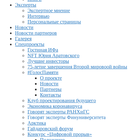
Эксперты
Экспертное мнение
Интервью
Персональные страницы
Новости
Новости партнеров
Галерея
Спецпроекты
Гостиная ИФа
NFT Юрия Аратовского
Лучшие инвесторы
75-летие завершения Второй мировоой войны
#ГолосПамяти
О проекте
Новости
Партнеры
Контакты
Клуб проектирования будущего
Экономика коронавируса
Говорят эксперты РАНХиГС
Говорят эксперты Финуниверситета
Арктика
Гайдаровский форум
Конкурс «Цифровой прорыв»
Положение