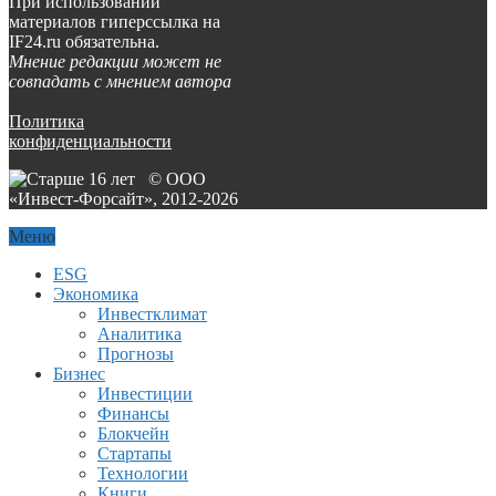
При использовании
материалов гиперссылка на
IF24.ru обязательна.
Мнение редакции может не
совпадать с мнением автора
Политика
конфиденциальности
© ООО
«Инвест-Форсайт», 2012-
2026
Меню
ESG
Экономика
Инвестклимат
Аналитика
Прогнозы
Бизнес
Инвестиции
Финансы
Блокчейн
Стартапы
Технологии
Книги