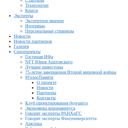
Стартапы
Технологии
Книги
Эксперты
Экспертное мнение
Интервью
Персональные страницы
Новости
Новости партнеров
Галерея
Спецпроекты
Гостиная ИФа
NFT Юрия Аратовского
Лучшие инвесторы
75-летие завершения Второй мировоой войны
#ГолосПамяти
О проекте
Новости
Партнеры
Контакты
Клуб проектирования будущего
Экономика коронавируса
Говорят эксперты РАНХиГС
Говорят эксперты Финуниверситета
Арктика