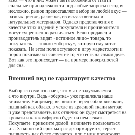
всех — что в них может быть особенного? Найти
спальные принадлежности под любые запросы сегодня
несложно, рынок предоставляет выбор на любой вкус —
разных цветов, размеров, из искусственных и
натуральных материалов. Однако представления о
качестве этих изделий у покупателя и производителя
могут существенно различаться. Если продавец и
производитель видят «истинное лицо» товара, то
покупатель — только «обертку», которую ему хотят
показать. На этом поле вступают в игру маркетологи и
порой показывают совсем не то, что есть на самом деле.
Вот как это происходит — на примере поверхностей
для сна.
Внешний вид не гарантирует качество
Выбор глазами означает, что мы не задумываемся —
а что внутри. Ведь «обертка» уже привлекла наше
внимание. Например, вы видите перед собой высокий,
пышный как облако, в чехле из красивой ткани матрас
и уже представляете, как отлично он будет смотреться на
кровати и как комфортно будет на нем лежать.
Покупаете, привозите домой, начинаете пользоваться
и… За короткий срок матрас деформируется, теряет
пышность, как будто сдувается, или с ним происходят