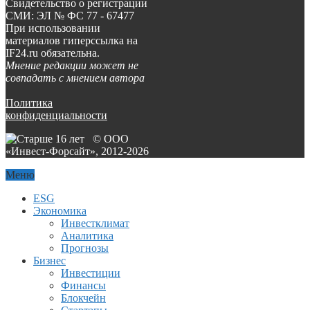
Свидетельство о регистрации
СМИ: ЭЛ № ФС 77 - 67477
При использовании
материалов гиперссылка на
IF24.ru обязательна.
Мнение редакции может не
совпадать с мнением автора
Политика
конфиденциальности
© ООО
«Инвест-Форсайт», 2012-
2026
Меню
ESG
Экономика
Инвестклимат
Аналитика
Прогнозы
Бизнес
Инвестиции
Финансы
Блокчейн