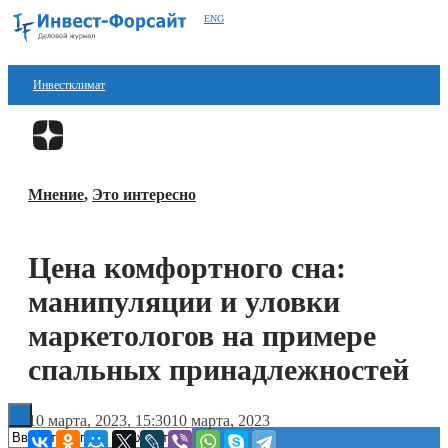
ENG
Инвестклимат
Финансы
Перейти в
Дзен
Инвестиции
Мнение
,
Это интересно
Блокчейн
Стартапы
Цена комфортного сна:
Технологии
манипуляции и уловки
ESG
маркетологов на примере
спальных принадлежностей
Книги
10 марта, 2023, 15:30
10 марта, 2023