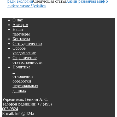
ради экологии
Следующая статья
Хазин развенчал миф о
либерализме Чубайса
О нас
Авторам
Наши
партнеры
Контакты
Сотрудничество
Особое
уведомление
Ограничение
ответственности
Политика
в
отношении
обработки
персональных
данных
Учредитель: Генкин А. С.
Телефон редакции:
+7 (495)
003-9824
E-mail: info@if24.ru