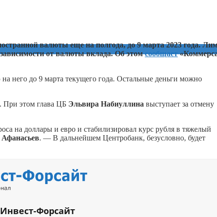
остранной валюты еще на полгода, до 9 марта 2023 года. Ли
е зависимости от валюты вклада. Об этом
сообщает
«Коммерс
 на него до 9 марта текущего года. Остальные деньги можно
. При этом глава ЦБ
Эльвира Набиуллина
выступает за отмену
са на доллары и евро и стабилизировал курс рубля в тяжелый
Афанасьев
. — В дальнейшем Центробанк, безусловно, будет
 Инвест-Форсайт