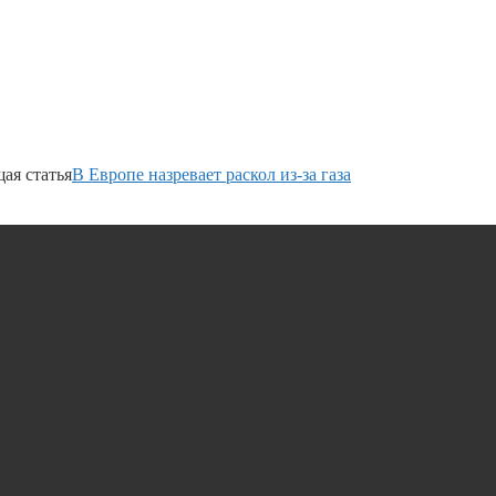
ая статья
В Европе назревает раскол из-за газа