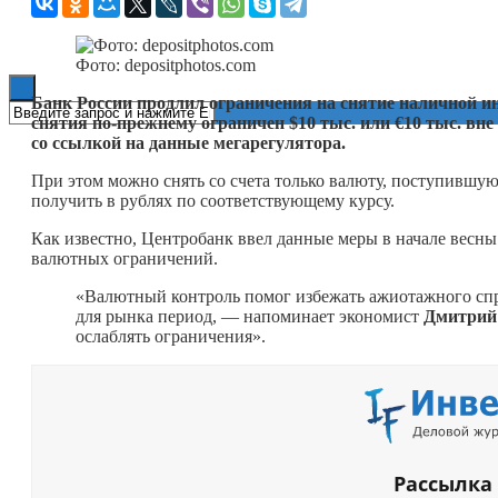
Книги
Фото: depositphotos.com
Банк России продлил ограничения на снятие наличной ин
снятия по-прежнему ограничен $10 тыс. или €10 тыс. вн
со ссылкой на данные мегарегулятора.
При этом можно снять со счета только валюту, поступившую
получить в рублях по соответствующему курсу.
Как известно, Центробанк ввел данные меры в начале весны
валютных ограничений.
«Валютный контроль помог избежать ажиотажного спро
для рынка период, — напоминает экономист
Дмитрий
ослаблять ограничения».
Рассылка