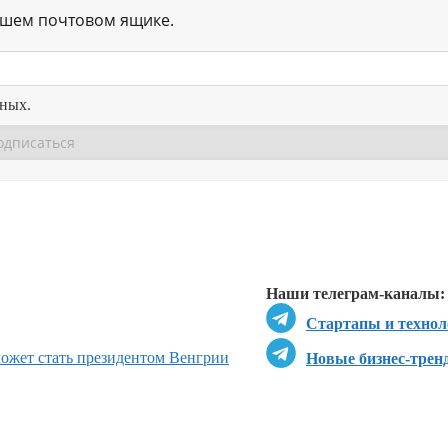
ашем почтовом ящике.
нных.
Перейти в
Перейти в
Д
Наши телеграм-каналы:
Стартапы и технол
может стать президентом Венгрии
Новые бизнес-трен