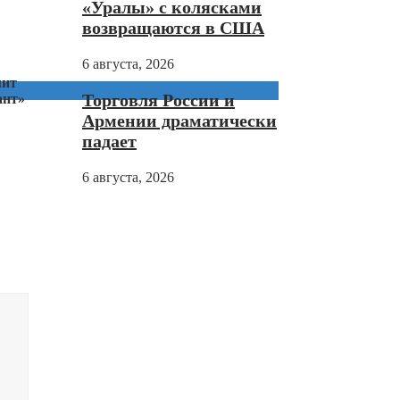
«Уралы» с колясками
возвращаются в США
6 августа, 2026
мит
Торговля России и
ант»
Армении драматически
падает
6 августа, 2026