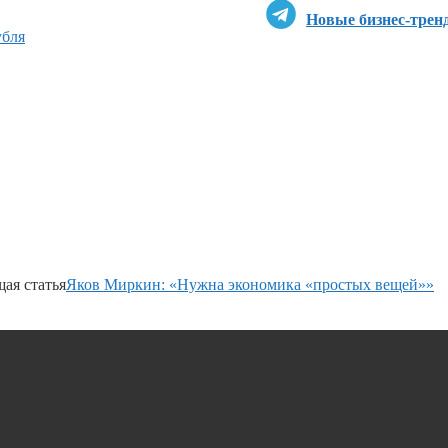
Новые бизнес-трен
убля
ая статья
Яков Миркин: «Нужна экономика «простых вещей»»