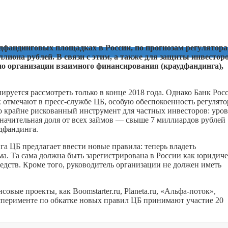
дфандинговых площадках в России, по прогнозам регулятора
ллиона рублей. В связи с этим, а также для защиты инвесторо
по организации взаимного финансирования (краудфандинга),
ируется рассмотреть только в конце 2018 года. Однако Банк Рос
 отмечают в пресс-службе ЦБ, особую обеспокоенность регулято
о крайне рискованный инструмент для частных инвесторов: уро
значительная доля от всех займов — свыше 7 миллиардов рублей
удфандинга.
а ЦБ предлагает ввести новые правила: теперь владеть
ма. Та сама должна быть зарегистрирована в России как юридиче
едств. Кроме того, руководитель организации не должен иметь
вые проекты, как Boomstarter.ru, Planeta.ru, «Альфа-поток»,
 эксперименте по обкатке новых правил ЦБ принимают участие 20