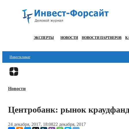
ЭКСПЕРТЫ
НОВОСТИ
НОВОСТИ ПАРТНЕРОВ
К
Инвестклимат
Финансы
Инвестиции
Новости
Блокчейн
Стартапы
Центробанк: рынок краудфанди
Технологии
24 декабря, 2017, 18:08
22 декабря, 2017
ESG