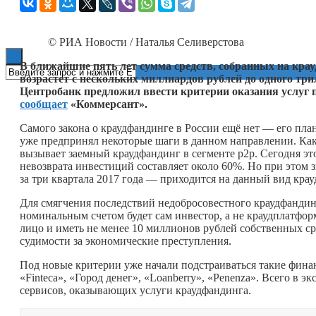
Книги
© РИА Новости / Наталья Селиверстова
В ближайшие пять лет сумма средств, собранных на крау
возрастет с нескольких миллиардов рублей до одного три
Центробанк предложил ввести критерии оказания услуг 
сообщает
«Коммерсант».
Самого закона о краудфандинге в России ещё нет — его план
уже предпринял некоторые шаги в данном направлении. Как
вызывает заемный краудфандинг в сегменте p2p. Сегодня эт
невозврата инвестиций составляет около 60%. Но при этом 
за три квартала 2017 года — приходится на данный вид кра
Для смягчения последствий недобросовестного краудфандинг
номинальным счетом будет сам инвестор, а не краудплатфор
лицо и иметь не менее 10 миллионов рублей собственных ср
судимости за экономические преступления.
Под новые критерии уже начали подстраиваться такие финансо
«Finteca», «Город денег», «Loanberry», «Penenzа». Всего в
сервисов, оказывающих услуги краудфандинга.