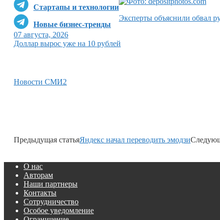
Стартапы и технологии
Эксперты объяснили обвал р
Новые бизнес-тренды
07 августа, 2026
Доллар вырос уже на 10 рублей
Новости СМИ2
Предыдущая статья
Яндекс начал переводить эмодзи
Следующ
О нас
Авторам
Наши партнеры
Контакты
Сотрудничество
Особое уведомление
Ограничение