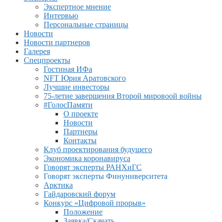
Экспертное мнение
Интервью
Персональные страницы
Новости
Новости партнеров
Галерея
Спецпроекты
Гостиная ИФа
NFT Юрия Аратовского
Лучшие инвесторы
75-летие завершения Второй мировоой войны
#ГолосПамяти
О проекте
Новости
Партнеры
Контакты
Клуб проектирования будущего
Экономика коронавируса
Говорят эксперты РАНХиГС
Говорят эксперты Финуниверситета
Арктика
Гайдаровский форум
Конкурс «Цифровой прорыв»
Положение
Заявка/Скачать