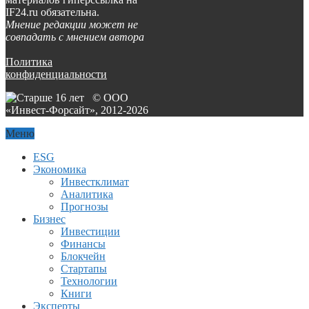
IF24.ru обязательна.
Мнение редакции может не
совпадать с мнением автора
Политика
конфиденциальности
© ООО
«Инвест-Форсайт», 2012-
2026
Меню
ESG
Экономика
Инвестклимат
Аналитика
Прогнозы
Бизнес
Инвестиции
Финансы
Блокчейн
Стартапы
Технологии
Книги
Эксперты