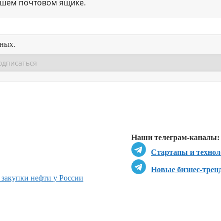
ашем почтовом ящике.
нных.
Перейти в
Перейти в
Д
Наши телеграм-каналы:
Стартапы и технол
Новые бизнес-трен
 закупки нефти у России