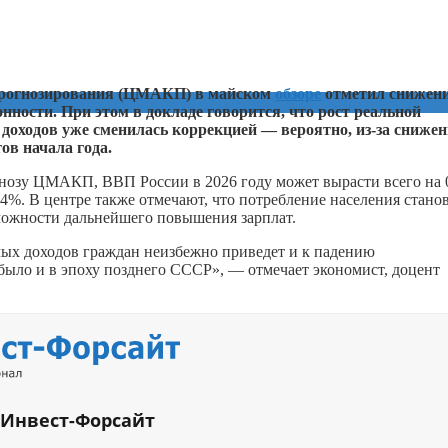
 прогнозирования (ЦМАКП) в майском
обзоре
отметил снижен
нности. При этом в докладе говорится, что рост реальной
доходов уже сменилась коррекцией — вероятно, из-за сниже
ов начала года.
огнозу ЦМАКП, ВВП России в 2026 году может вырасти всего на 
,4%. В центре также отмечают, что потребление населения стано
зможности дальнейшего повышения зарплат.
ых доходов граждан неизбежно приведет и к падению
было и в эпоху позднего СССР», — отмечает экономист, доцент
 Инвест-Форсайт