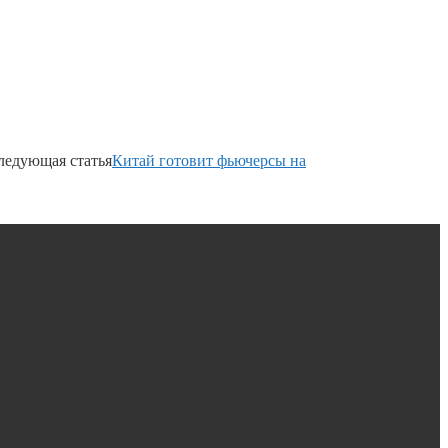
ледующая статья
Китай готовит фьючерсы на