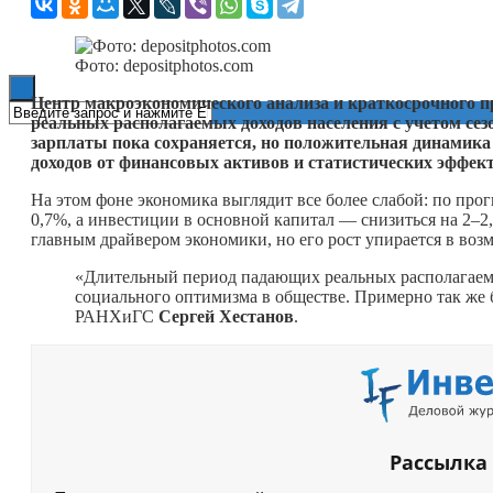
Книги
Фото: depositphotos.com
Центр макроэкономического анализа и краткосрочного
реальных располагаемых доходов населения с учетом сезо
зарплаты пока сохраняется, но положительная динамика 
доходов от финансовых активов и статистических эффект
На этом фоне экономика выглядит все более слабой: по пр
0,7%, а инвестиции в основной капитал — снизиться на 2–2
главным драйвером экономики, но его рост упирается в во
«Длительный период падающих реальных располагаем
социального оптимизма в обществе. Примерно так же 
РАНХиГС
Сергей Хестанов
.
Рассылка