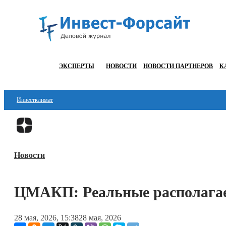
ЭКСПЕРТЫ
НОВОСТИ
НОВОСТИ ПАРТНЕРОВ
К
Инвестклимат
Финансы
Инвестиции
Новости
Блокчейн
Стартапы
ЦМАКП: Реальные располагае
Технологии
28 мая, 2026, 15:38
28 мая, 2026
ESG