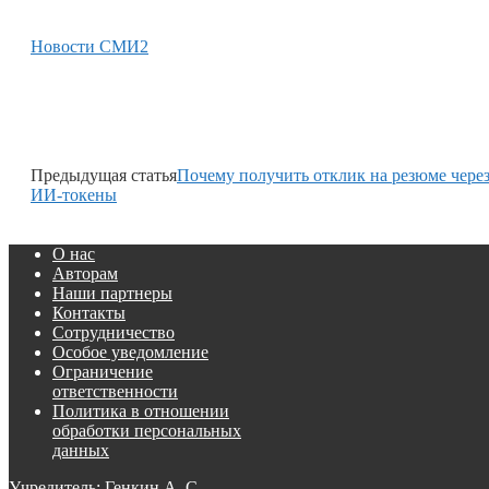
Новости СМИ2
Предыдущая статья
Почему получить отклик на резюме чере
ИИ-токены
О нас
Авторам
Наши партнеры
Контакты
Сотрудничество
Особое уведомление
Ограничение
ответственности
Политика в отношении
обработки персональных
данных
Учредитель: Генкин А. С.