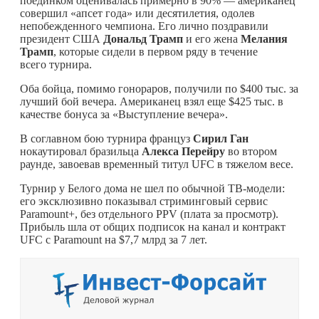
поединком оценивалась примерно в 90% — американец
совершил «апсет года» или десятилетия, одолев
непобежденного чемпиона. Его лично поздравили
президент США
Дональд Трамп
и его жена
Мелания
Трамп
, которые сидели в первом ряду в течение
всего турнира.
Оба бойца, помимо гонораров, получили по $400 тыс. за
лучший бой вечера. Американец взял еще $425 тыс. в
качестве бонуса за «Выступление вечера».
В соглавном бою турнира француз
Сирил Ган
нокаутировал бразильца
Алекса Перейру
во втором
раунде, завоевав временный титул UFC в тяжелом весе.
Турнир у Белого дома не шел по обычной ТВ-модели:
его эксклюзивно показывал стриминговый сервис
Paramount+, без отдельного PPV (плата за просмотр).
Прибыль шла от общих подписок на канал и контракт
UFC с Paramount на $7,7 млрд за 7 лет.