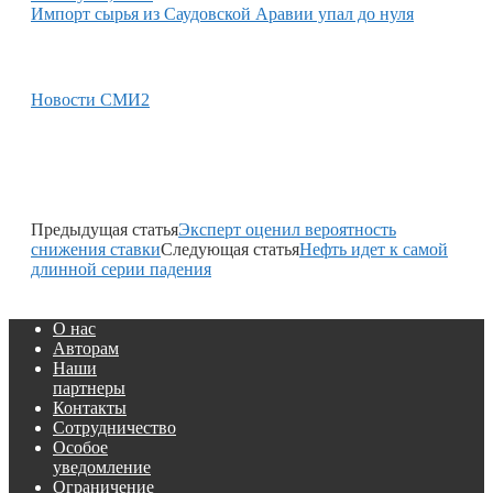
Импорт сырья из Саудовской Аравии упал до нуля
Новости СМИ2
Предыдущая статья
Эксперт оценил вероятность
снижения ставки
Следующая статья
Нефть идет к самой
длинной серии падения
О нас
Авторам
Наши
партнеры
Контакты
Сотрудничество
Особое
уведомление
Ограничение