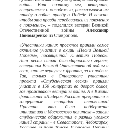
война. Вот поэтому мы, ветераны,
встречаемся с молодежью, рассказываем им
правду о войне, правду о Победе. И важно,
чтобы эта правда передавалась из поколения
в поколение»,
– поделился ветеран Великой
Отечественной войны
Александр
Пономаренко
из Ставрополя.
«Участники наших проектов приняли самое
активное участие в акции «Песни Великой
Победы», посвященной 75-летию Победы.
Эти песни стали благодарностью героям,
ветеранам Великой Отечественной войны и
всем, кто не вернулся с фронта, за их подвиг.
Так, только в Ставрополе участники
проекта «Студенческая весна» приняли
участие в 159 концертах во дворах домов,
где проживают ветераны войны. А в Казани
финалисты «Лидеров России» превратили в
концертные площадки автовышки!
Приятно, что была поддержана
инициатива и Московского политеха – запели
студенческие общежития в разных уголках
нашей страны – в Севастополе, Чебоксарах,
Ростове-на-Дону, Томске, Рубцовске, Перми и