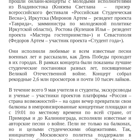
прошли онлайн-концерты с молодыми исполнителями
из Владивостока (Князева Светлана – призер
всероссийского фестиваля «Российская Студенческая
Весна»), Иркутска (Миронов Артем – резидент проекта
«Таврида», замминистра по молодежной политике
Иркутской области), Ростова (Кулешов Илья – резидент
проекта «Мастера гостеприимства») и Севастополя
(Федоров Артем – участник проекта «Студент года»).
Они исполнили любимые и всем известные песни
военных лет и рассказали, как День Победы проходит
в их городах. В рамках концерта были показаны лучшие
студенческие постановки разных лет, посвященные
Великой Отечественной войне. Концерт собрал
рекордные 2,6 млн просмотров и почти 10 тысяч лайков.
В течение всего 9 мая учителя и студенты, экскурсоводы
и ученые – участники проектов платформы «Россия –
страна возможностей» – на один вечер превратили свои
балконы в импровизированные концертные площадки и
с 19:01 по местному времени по всей стране, от
Приморья и до Калининграда, исполняли известные и
авторские песни о войне. Пели не только на балконах,
но и целыми студенческими общежитиями. Так,
инициативу Московского политеха поддержали в