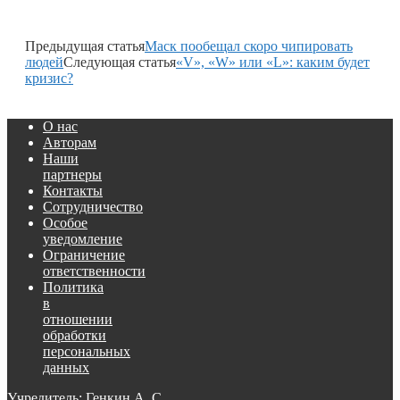
Предыдущая статья
Маск пообещал скоро чипировать
людей
Следующая статья
«V», «W» или «L»: каким будет
кризис?
О нас
Авторам
Наши
партнеры
Контакты
Сотрудничество
Особое
уведомление
Ограничение
ответственности
Политика
в
отношении
обработки
персональных
данных
Учредитель: Генкин А. С.