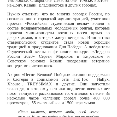
Ульяновске, Ставрополе, Севастополе, Томске, Ростове-
на-Дону, Казани, Владивостоке и других городах.
Нужно отметить, что во многих городах России, по
согласованию с городской администрацией, участники
проекта «Российская студенческая весна» вошли в
состав поздравительных молодежных бригад, которые
провели мини-концерты военных песен прямо во
дворах домов, в которых живут ветераны. Инициатива
ставропольских студентов стала новой хорошей
традицией в праздновании Дня Победы. А победители
Студенческой весны и финалист конкурса «Лидеров
России 2020» Сергей Миронов в Кировском и
Советском районах Казани поздравили ветеранов
концертами с автовышек.
Акцию «Песни Великой Победы» активно поддержали
и блогеры в социальной сети Тик-Ток – Flaffyx,
Xhouse_, TREYSIMAX и другие. Они запустили
челлендж, в котором участники под песни военных лет
поют, танцуют и рассказывают то, что знают о песне. За
несколько часов челлендж собрал более 400 000
просмотров, 55 тысяч лайков и 1500 пересъемов.
«Эта память, верьте люди, всей земле
нужна. Если мы войну забудем, вновь придет