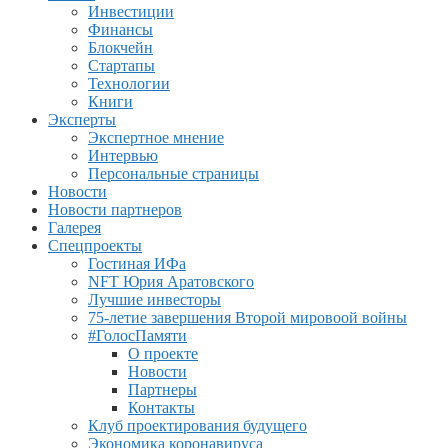
Инвестиции
Финансы
Блокчейн
Стартапы
Технологии
Книги
Эксперты
Экспертное мнение
Интервью
Персональные страницы
Новости
Новости партнеров
Галерея
Спецпроекты
Гостиная ИФа
NFT Юрия Аратовского
Лучшие инвесторы
75-летие завершения Второй мировоой войны
#ГолосПамяти
О проекте
Новости
Партнеры
Контакты
Клуб проектирования будущего
Экономика коронавируса