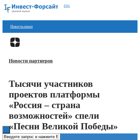
ENG
Инвестклимат
Финансы
Перейти в
Дзен
Инвестиции
Новости партнеров
Блокчейн
Стартапы
Тысячи участников
Технологии
проектов платформы
ESG
«Россия – страна
возможностей» спели
Книги
«Песни Великой Победы»