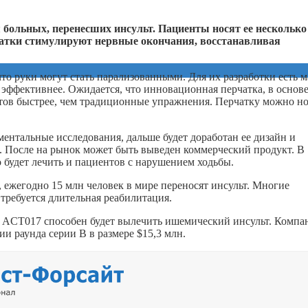
больных, перенесших инсульт. Пациенты носят ее несколько
рчатки стимулируют нервные окончания, восстанавливая
то руки могут стать парализованными. Для их разработки есть м
эффективнее. Ожидается, что инновационная перчатка, в основ
тов быстрее, чем традиционные упражнения. Перчатку можно н
ентальные исследования, дальше будет доработан ее дизайн и
 После на рынок может быть выведен коммерческий продукт. В
 будет лечить и пациентов с нарушением ходьбы.
ежегодно 15 млн человек в мире переносят инсульт. Многие
требуется длительная реабилитация.
м ACT017 способен будет вылечить ишемический инсульт. Компа
ии раунда серии B в размере $15,3 млн.