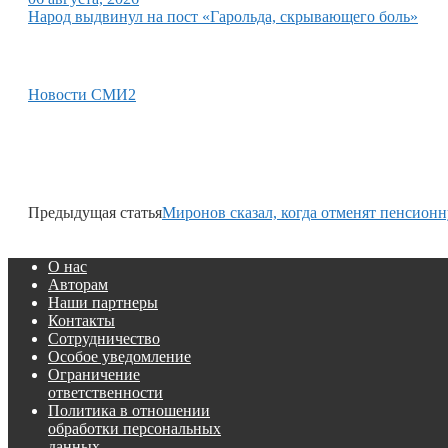
Народ выдвинул на пост «Гарольда, скрывающего боль»
Новости СМИ2
Предыдущая статья
Миронов сказал, когда отменят пенсион
О нас
Авторам
Наши партнеры
Контакты
Сотрудничество
Особое уведомление
Ограничение
ответственности
Политика в отношении
обработки персональных
данных