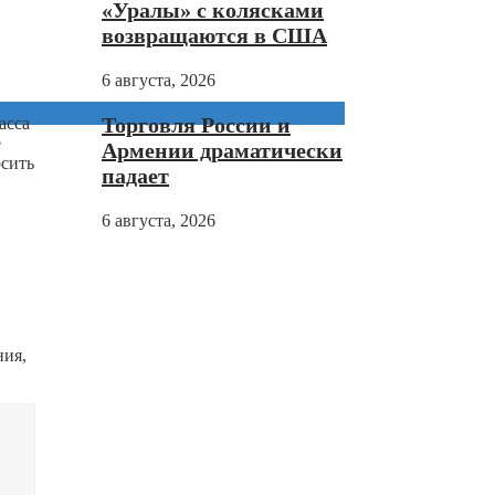
«Уралы» с колясками
возвращаются в США
6 августа, 2026
Торговля России и
асса
е
Армении драматически
осить
падает
6 августа, 2026
ния,