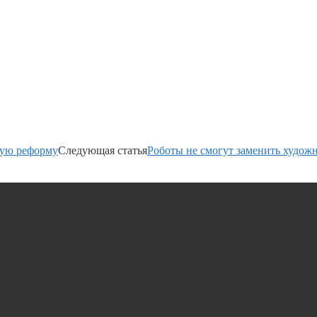
ную реформу
Следующая статья
Роботы не смогут заменить худож