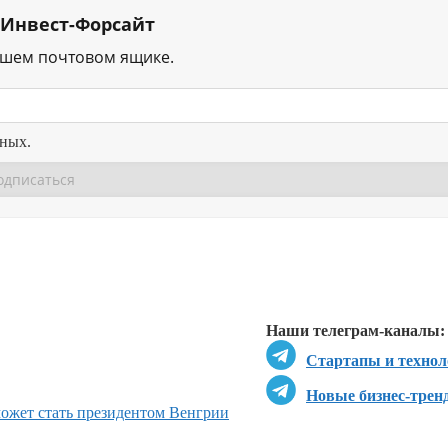
 Инвест-Форсайт
ашем почтовом ящике.
нных.
Перейти в
Перейти в
Д
Наши телеграм-каналы:
Стартапы и технол
Новые бизнес-трен
может стать президентом Венгрии