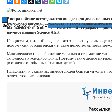
Книги
Австралийские исследователи определили два основных 
возможная высокая доходность, а также независимость 
выявлены те или иные черты «темной тетрады» (нарцисс
научное издание Science Alert.
Нарциссизм, который предполагает завышенную самооценку
поэтому они готовы рискнуть, даже несмотря на предупреж
Макиавеллизм (пренебрежение моралью и стремление манип
склонность к конспирологии. Поэтому таким людям интере
(в отличие от обычных фиатных денег).
Психопатия и садизм заставляют людей бояться упустить
что
отмечается в исследовании.
Рассылка