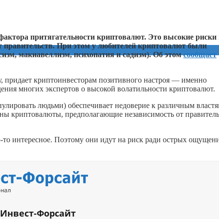
фактора притягательности криптовалют. Это высокие риски 
от правительств. При этом у любителей криптовалют были
изм, макиавеллизм, психопатия и садизм). Об этом
сообщает
, придает криптоинвесторам позитивного настроя — именно
дения многих экспертов о высокой волатильности криптовалют.
улировать людьми) обеспечивает недоверие к различным властя
сны криптовалюты, предполагающие независимость от правитель
-то
интересное. Поэтому они идут на риск ради острых ощущен
 Инвест-Форсайт