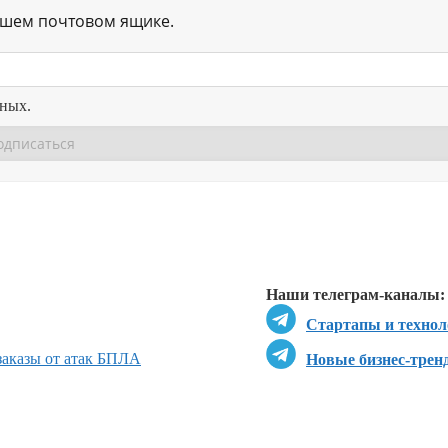
ашем почтовом ящике.
нных.
Перейти в
Перейти в
Д
Наши телеграм-каналы:
Стартапы и технол
 заказы от атак БПЛА
Новые бизнес-трен