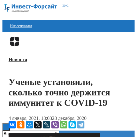
ENG
Инвестклимат
Финансы
Перейти в
Дзен
Инвестиции
Новости
Блокчейн
Стартапы
Ученые установили,
Технологии
сколько точно держится
ESG
иммунитет к COVID-19
Книги
4 января, 2021, 18:03
28 декабря, 2020