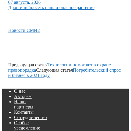
07 августа, 2026
Дрон и нейросеть нашли опасное растение
Новости СМИ2
Предыдущая статья
Технологии помогают в охране
правопорядка
Следующая статья
Потребительский спрос
и бизнес в 2021 году
О нас
Авторам
Наши
партнеры
Контакты
Сотрудничество
Особое
уведомление