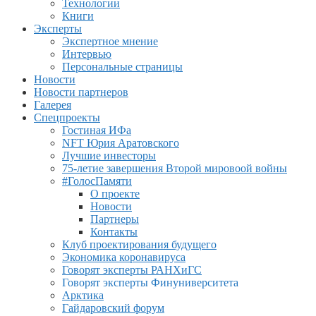
Технологии
Книги
Эксперты
Экспертное мнение
Интервью
Персональные страницы
Новости
Новости партнеров
Галерея
Спецпроекты
Гостиная ИФа
NFT Юрия Аратовского
Лучшие инвесторы
75-летие завершения Второй мировоой войны
#ГолосПамяти
О проекте
Новости
Партнеры
Контакты
Клуб проектирования будущего
Экономика коронавируса
Говорят эксперты РАНХиГС
Говорят эксперты Финуниверситета
Арктика
Гайдаровский форум