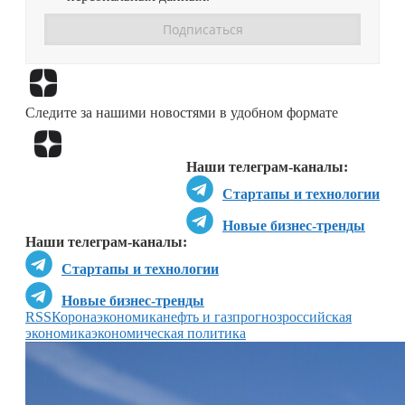
Перейти в
Дзен
Следите за нашими новостями в удобном формате
Перейти в
Дзен
Наши телеграм-каналы:
Стартапы и технологии
Новые бизнес-тренды
Наши телеграм-каналы:
Стартапы и технологии
Новые бизнес-тренды
RSS
Коронаэкономика
нефть и газ
прогноз
российская
экономика
экономическая политика