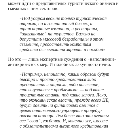
может идти о представителях туристического бизнеса и
смежных с ним секторов:
«
Под ударом ведь не только туристическая
отрасль, но и гостиничный бизнес, и
транспортные компании, и рестораны,
“завязанные” на туристов. Важно не
допустить массовой безработицы в этом
сегменте, предоставить компаниям
средства для выплаты зарплат и пособий
».
Но это — лишь экспертные суждения о «наполнении»
антикризисных мер. И подобных лакун достаточно.
«
Например, непонятно, каким образом будут
быстро и просто кредитоваться либо
предприятия и отрасли, либо население,
столкнувшиеся с проблемами, — под какие
процентные ставки, под какие залоги. Ясно,
что экономические власти, прежде всего ЦБ,
будут давить на финансовых агентов с
целью оптимального упрощения процедур
оказания помощи. Тем более что эти агенты
все
“
свои
”
, госбанки. И, конечно же, вместе
с обязательствами льготного кредитования