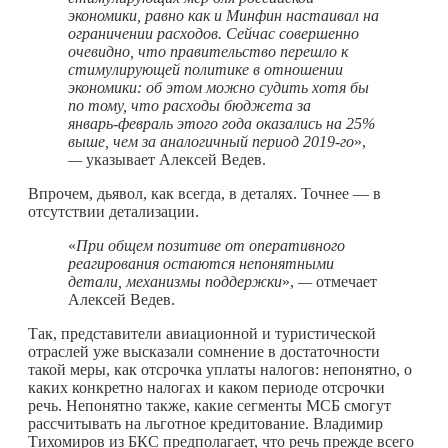
экономики, равно как и Минфин настаивал на
ограничении расходов. Сейчас совершенно
очевидно, что правительство перешло к
стимулирующей политике в отношении
экономики: об этом можно судить хотя бы
по тому, что расходы бюджета за
январь‑февраль этого года оказались на 25%
выше, чем за аналогичный период 2019-го
»,
—
указывает Алексей Ведев.
Впрочем, дьявол, как всегда, в деталях. Точнее — в
отсутствии детализации.
«
При общем позитиве от оперативного
реагирования остаются непонятными
детали, механизмы поддержки
»,
—
отмечает
Алексей Ведев.
Так, представители авиационной и туристической
отраслей уже высказали сомнение в достаточности
такой меры, как отсрочка уплаты налогов: непонятно, о
каких конкретно налогах и каком периоде отсрочки
речь. Непонятно также, какие сегменты МСБ смогут
рассчитывать на льготное кредитование. Владимир
Тихомиров из БКС предполагает, что речь прежде всего