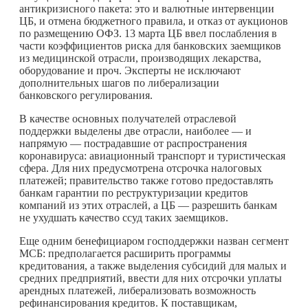
антикризисного пакета: это и валютные интервенции
ЦБ, и отмена бюджетного правила, и отказ от аукционов
по размещению ОФЗ. 13 марта ЦБ ввел послабления в
части коэффициентов риска для банковских заемщиков
из медицинской отрасли, производящих лекарства,
оборудование и проч. Эксперты не исключают
дополнительных шагов по либерализации
банковского регулирования.
В качестве основных получателей отраслевой
поддержки выделены две отрасли, наиболее — и
напрямую — пострадавшие от распространения
коронавируса: авиационный транспорт и туристическая
сфера. Для них предусмотрена отсрочка налоговых
платежей; правительство также готово предоставлять
банкам гарантии по реструктуризации кредитов
компаний из этих отраслей, а ЦБ — разрешить банкам
не ухудшать качество ссуд таких заемщиков.
Еще одним бенефициаром господдержки назван сегмент
МСБ: предполагается расширить программы
кредитования, а также выделения субсидий для малых и
средних предприятий, ввести для них отсрочки уплаты
арендных платежей, либерализовать возможность
рефинансирования кредитов. К поставщикам,