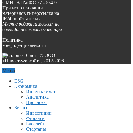
СМИ: ЭЛ № ФС 77 - 67477
При использовании
материалов гиперссылка на
IF24.ru обязательна.
Мнение редакции может не
совпадать с мнением автора
Политика
конфиденциальности
© ООО
«Инвест-Форсайт», 2012-
2026
Меню
ESG
Экономика
Инвестклимат
Аналитика
Прогнозы
Бизнес
Инвестиции
Финансы
Блокчейн
Стартапы