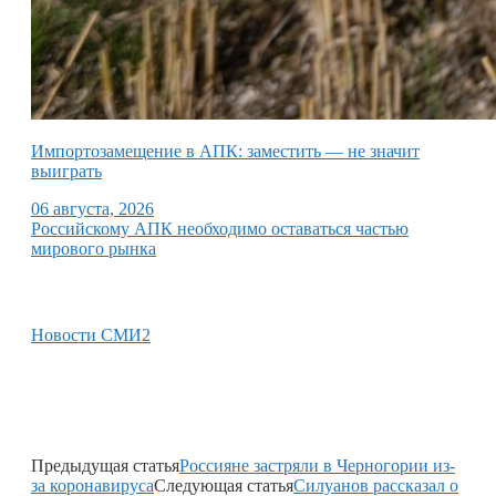
Импортозамещение в АПК: заместить — не значит
выиграть
06 августа, 2026
Российскому АПК необходимо оставаться частью
мирового рынка
Новости СМИ2
Предыдущая статья
Россияне застряли в Черногории из-
за коронавируса
Следующая статья
Силуанов рассказал о