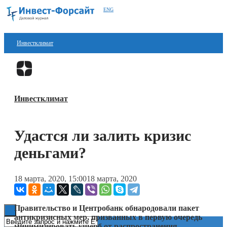
ENG
Инвестклимат
Финансы
Перейти в
Дзен
Инвестиции
Инвестклимат
Блокчейн
Стартапы
Удастся ли залить кризис
Технологии
деньгами?
ESG
18 марта, 2020, 15:00
18 марта, 2020
Книги
Правительство и Центробанк обнародовали пакет
антикризисных мер, призванных в первую очередь
минимизировать ущерб от распространения