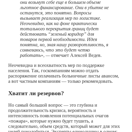
они возьмут себе еще в большем объеме
льготное финансирование. Они в убытке не
останутся, это понятно. Вопросы
вызывает реализация мер по логистике.
Неочевидно, как на фоне практически
тотального перекрытия границ будет
действовать “зеленый коридор” для
товаров первой необходимости. Идея
понятна, но, зная нашу разворотливость, я
сомневаюсь, что это будет четко
работать
»,
—
отмечает Алексей Ведев.
Неочевидна и всеохватность мер по поддержке
населения. Так, госкомпаниям можно отдать
распоряжение оплачивать больничные листы авансом,
а вот частным компаниям — только рекомендовать.
Хватит ли резервов?
Но самый большой вопрос — это глубина и
продолжительность кризиса, вероятность и
интенсивность появления потенциальных очагов
«пожара», которые нужно будет тушить, а
следовательно, объем средств, который может для этих
целей понадобиться. Эксперты единодушны в одном: