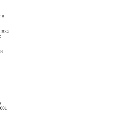
е и
дника
с
ти
я
2001