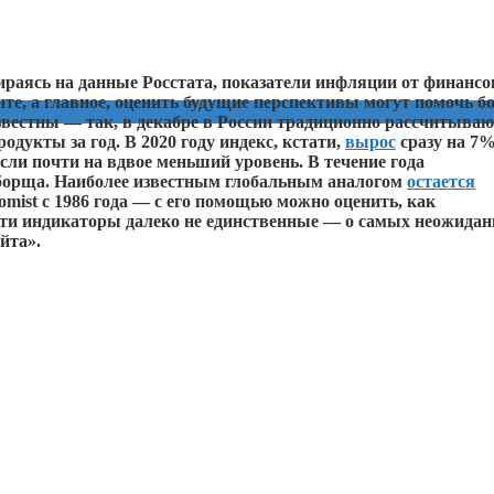
ираясь на данные Росстата, показатели инфляции от финанс
е, а главное, оценить будущие перспективы могут помочь б
звестны — так, в декабре в России традиционно рассчитыва
дукты за год. В 2020 году индекс, кстати,
вырос
сразу на 7%
осли почти на вдвое меньший уровень. В течение года
борща. Наиболее известным глобальным аналогом
остается
ist с 1986 года — с его помощью можно оценить, как
эти индикаторы далеко не единственные — о самых неожида
йта».