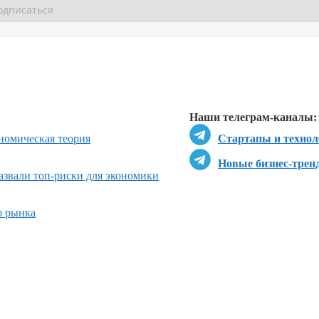
Перейти в
Перейти в
Д
Наши телеграм-каналы:
номическая теория
Стартапы и технол
Новые бизнес-трен
азвали топ-риски для экономики
о рынка