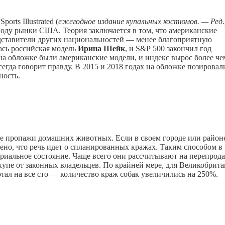
rts Illustrated (
ежегодное издание купальных костюмов. — Ред.
 году рынки США. Теория заключается в том, что американские
едставители других национальностей — менее благоприятную
лась российская модель
Ирина Шейк
, и S&P 500 закончил год
на обложке были американские модели, и индекс вырос более че
сегда говорит правду. В 2015 и 2018 годах на обложке позировал
ность.
же пропажи домашних животных. Если в своем городе или район
ено, что речь идет о спланированных кражах. Таким способом в
риальное состояние. Чаще всего они рассчитывают на перепрод
купе от законных владельцев.
По крайней мере, для Великобрит
тал на все сто — количество краж собак увеличились на 250%.