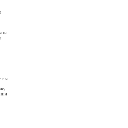
)
м на
и
е вы
ажу
ании