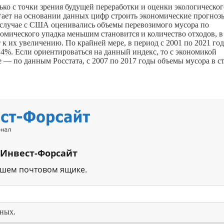
ько с точки зрения будущей переработки и оценки экологическог
гает на основании данных цифр строить экономические прогноз
в случае с США оценивались объемы перевозимого мусора по
номического упадка меньшим становится и количество отходов, в
 к их увеличению. По крайней мере, в период с 2001 по 2021 го
%. Если ориентироваться на данный индекс, то с экономикой
е — по данным Росстата, с 2007 по 2017 годы объемы мусора в с
 Инвест-Форсайт
ашем почтовом ящике.
нных.