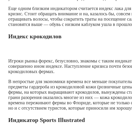
Еще одним близким индикатором считается индекс лака для 
кризис. Стоит обращать внимание и на, казалось бы, совс
отращивать волосы, чтобы сократить траты на посещение с
становятся выше — обувь с низким каблуком ушла в прошло
Индекс крокодилов
Игроки рынка форекс, безусловно, знакомы с таким индикато
совершенно ином индексе. Наступление кризиса почти бе
крокодиловых фермах.
В непростые для экономики времена все меньше покупатель
предметы гардероба из крокодиловой кожи (розничные цены з
фермы, на которых выращивают крокодилов, вынуждены сталк
грани разорения оказались многие из них — кожа крокодило
времена переживают фермы во Флориде, которые не только с
но и с отсутствием туристов, которые приносили им хорошу
Индикатор Sports Illustrated