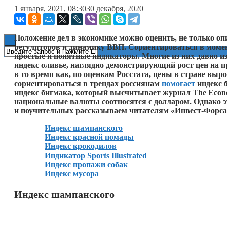
1 января, 2021, 08:30
30 декабря, 2020
Книги
Положение дел в экономике можно оценить, не только оп
регуляторов и динамику ВВП. Сориентироваться в момент
простые и понятные индикаторы. Многие из них давно и
индекс оливье, наглядно демонстрирующий рост цен на про
в то время как, по оценкам Росстата, цены в стране выр
сориентироваться в трендах россиянам
помогает
индекс 
индекс бигмака, который высчитывает журнал The Econom
национальные валюты соотносятся с долларом. Однако 
и поучительных рассказываем читателям «Инвест-Форса
Индекс шампанского
Индекс красной помады
Индекс крокодилов
Индикатор Sports Illustrated
Индекс пропажи собак
Индекс мусора
Индекс шампанского