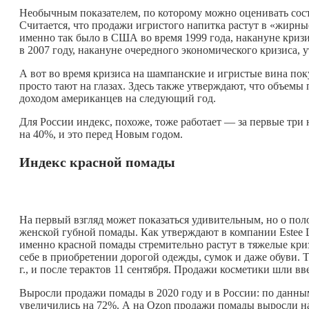
Необычным показателем, по которому можно оценивать сост
Считается, что продажи игристого напитка растут в «жирны
именно так было в США во время 1999 года, накануне кризи
в 2007 году, накануне очередного экономического кризиса
А вот во время кризиса на шампанские и игристые вина пок
просто тают на глазах. Здесь также утверждают, что объем
доходом американцев на следующий год.
Для России индекс, похоже, тоже работает — за первые три
на 40%, и это перед Новым годом.
Индекс красной помады
На первый взгляд может показаться удивительным, но о по
женской губной помады. Как утверждают в компании Estee L
именно красной помады стремительно растут в тяжелые кри
себе в приобретении дорогой одежды, сумок и даже обуви. 
г., и после терактов 11 сентября. Продажи косметики шли в
Выросли продажи помады в 2020 году и в России: по данным
увеличились на 72%. А на Ozon продажи помады выросли на