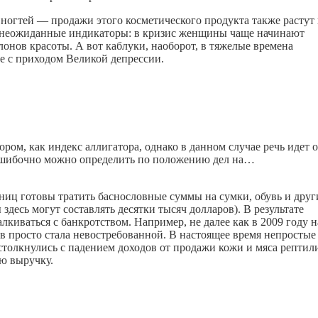
ногтей — продажи этого косметического продукта также растут 
ем неожиданные индикаторы: в кризис женщины чаще начинают
алонов красоты.
А вот каблуки, наоборот, в тяжелые времена
е с приходом Великой депрессии.
ром, как индекс аллигатора, однако в данном случае речь идет о
зошибочно можно определить по положению дел на…
ниц готовы тратить баснословные суммы на сумки, обувь и друг
десь могут составлять десятки тысяч долларов). В результате
иваться с банкротством. Например, не далее как в 2009 году н
в просто стала невостребованной.
В настоящее время непростые
толкнулись с падением доходов от продажи кожи и мяса рептил
ю выручку.