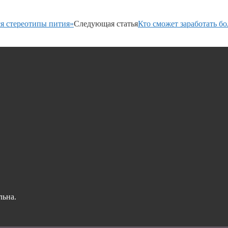
я стереотипы пития»
Следующая статья
Кто сможет заработать бо
льна.