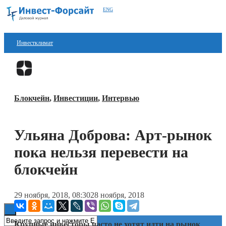
ENG
Инвестклимат
Финансы
Перейти в
Дзен
Инвестиции
Блокчейн
,
Инвестиции
,
Интервью
Блокчейн
Стартапы
Ульяна Доброва: Арт-рынок
Технологии
пока нельзя перевести на
ESG
блокчейн
Книги
29 ноября, 2018, 08:30
28 ноября, 2018
Крупные инвесторы часто не хотят идти на рынок