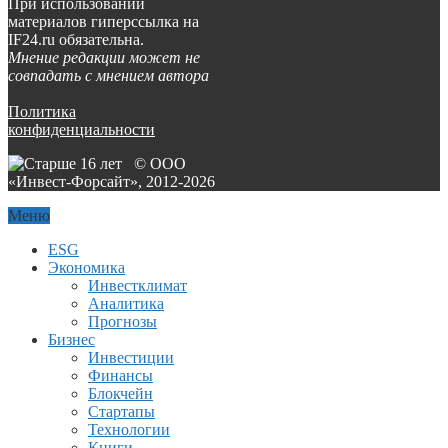
При использовании
материалов гиперссылка на
IF24.ru обязательна.
Мнение редакции может не
совпадать с мнением автора
Политика
конфиденциальности
© ООО
«Инвест-Форсайт», 2012-
2026
Меню
ESG
Экономика
Инвестклимат
Аналитика
Прогнозы
Бизнес
Инвестиции
Финансы
Блокчейн
Стартапы
Технологии
Книги