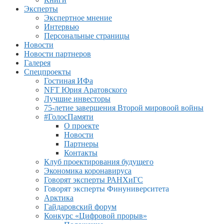
Эксперты
Экспертное мнение
Интервью
Персональные страницы
Новости
Новости партнеров
Галерея
Спецпроекты
Гостиная ИФа
NFT Юрия Аратовского
Лучшие инвесторы
75-летие завершения Второй мировоой войны
#ГолосПамяти
О проекте
Новости
Партнеры
Контакты
Клуб проектирования будущего
Экономика коронавируса
Говорят эксперты РАНХиГС
Говорят эксперты Финуниверситета
Арктика
Гайдаровский форум
Конкурс «Цифровой прорыв»