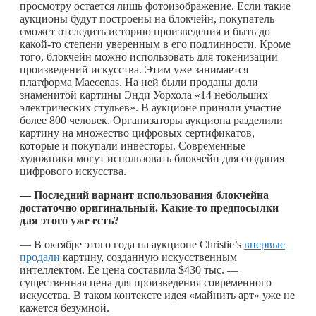
просмотру остается лишь фотоизображение. Если такие
аукционы будут построены на блокчейн, покупатель
сможет отследить историю произведения и быть до
какой-то
степени уверенным в его подлинности. Кроме
того, блокчейн можно использовать для токенизации
произведений искусства. Этим уже занимается
платформа Maecenas. На ней были проданы доли
знаменитой картины Энди Уорхола «14 небольших
электрических стульев». В аукционе приняли участие
более 800 человек. Организаторы аукциона разделили
картину на множество цифровых сертификатов,
которые и покупали инвесторы. Современные
художники могут использовать блокчейн для создания
цифрового искусства.
— Последний вариант использования блокчейна
достаточно оригинальный.
Какие-то
предпосылки
для этого уже есть?
— В октябре этого года на аукционе Christie’s
впервые
продали
картину, созданную искусственным
интеллектом. Ее цена составила $430 тыс. —
существенная цена для произведения современного
искусства. В таком контексте идея «майнить арт» уже не
кажется безумной.