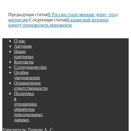
Предыдущая статья
В России стало меньше денег «под
матрасом»
Следующая статья
В казанской колонии
начнут производить мороженое
О нас
Авторам
Наши
партнеры
Контакты
Сотрудничество
Особое
уведомление
Ограничение
ответственности
Политика
в
отношении
обработки
персональных
данных
Учредитель: Генкин А. С.