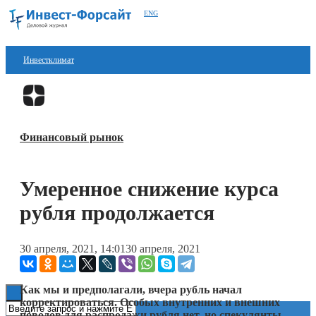
ENG
Инвестклимат
Финансы
Перейти в
Дзен
Инвестиции
Финансовый рынок
Блокчейн
Стартапы
Умеренное снижение курса
Технологии
рубля продолжается
ESG
30 апреля, 2021, 14:01
30 апреля, 2021
Книги
Как мы и предполагали, вчера рубль начал
корректироваться. Особых внутренних и внешних
поводов для распродажи рубля нет, но спекулянты