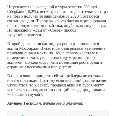
Не решается на очередной штурм отметки 300 руб.
Сбербанк (-0,2%), несмотря на то что до отсечки реестра
на право получения дивидендов за
2020 г.
остаются
считанные дни. Трейдеры
как-то
блекло отреагировали
на отличную отчетность банка, опубликованную вчера.
По-прежнему ждем от «Сбера» пробоя
«круглой» отметки.
Второй день в списках лидера роста располагаются
акции Мосбиржи. Инвесторы отыгрывают увеличение
прибыли биржи почти на 16% в первом квартале и
намерение начать уже в этом году утренние торги
акциями. Но краткосрочный потенциал роста бумаги
ограничен несколькими процентами.
В целом явно видно, что сейчас трейдеры не готовы к
новым покупкам. Поэтому если внешний фон не начнет
улучшаться, то к вечеру продажи акций и рубля могут
усилиться на сокращении позиций перед праздниками
«на всякий случай».
Арутюн Гаспарян
, финансовый аналитик