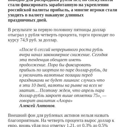
стали фиксировать заработанную на укреплении
российской валюты прибыль, а многие игроки стали
уходить в валюту накануне длинных
праздничных дней.
В результате за первую половину пятницы доллар
отыграл у рубля четверть процента, торги проходят по
курсу 74,9 руб. за доллар.
«После 6 сессий непрерывного роста рубль
вчера начал закономерное снижение. Сегодня
эта тенденция обещает иметь
продолжение. Пора бы фиксировать
прибыль по шортам по паре доллар-рубль, да
и увеличить валютные позиции перед
праздниками не будет лишним: случись что
в эти 10 дней, валюты на рынке на всех не
хватит… Поэтому ждем, что апрель пара
доллар-рубль закроет выше отметки 75», —
говорит аналитик «Алора»
Алексей Антонов
.
Внешний фон для рублевых активов нельзя назвать
благоприятным. На четверть процента вырос доллар к
евро, вновь уйдя под отметку 1,21, от 0,3% до 0,5%