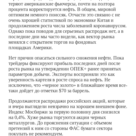
теряют американские фьючерсы, почти на полтора
процента корректируется нефть. В общем, мировой
оптимизм немного поиссяк. Отчасти это связано с не
очень хорошей статистикой по экономике Китая и
продолжением роста числа заболеваний коронавирусом.
Однако пока поводов для серьезных распродаж нет, а в
последние дни мы часто видели, как вектор рынка
менялся с открытием торгов на фондовых
площадках Америки.
Нет причин опасаться сильного снижения нефти. Пока
трейдеры фиксируют прибыль последних дней после
роста рынка на утверждении ОПЕК+ ранее принятых
параметров добычи. Эксперты восприняли это как
уверенность картеля в росте спроса на нефть. Не
исключено, что «черное золото» в ближайшее время все-
таки дойдет до отметки $70 за баррель.
Продолжаются распродажи российских акций, которые
и вчера выглядели невзрачно на хорошем внешнем фоне.
Индекс Мосбиржи за первую половину дня снизился
на 0,4%. Хуже рынка торгуются акции черных
металлургов. До прояснения ситуации с объемом
претензий к ним со стороны ФАС бумаги сектора
покупать не рекомендуем.