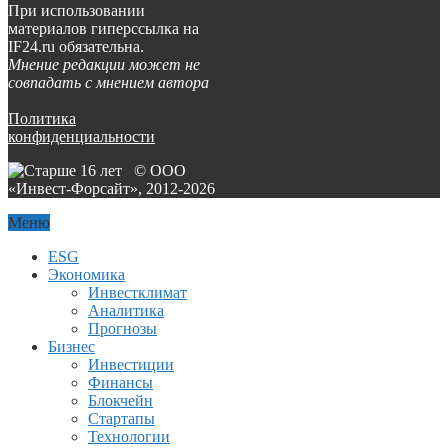
При использовании
материалов гиперссылка на
IF24.ru обязательна.
Мнение редакции может не
совпадать с мнением автора
Политика
конфиденциальности
© ООО
«Инвест-Форсайт», 2012-
2026
Меню
ESG
Экономика
Инвестклимат
Аналитика
Прогнозы
Бизнес
Инвестиции
Финансы
Блокчейн
Стартапы
Технологии