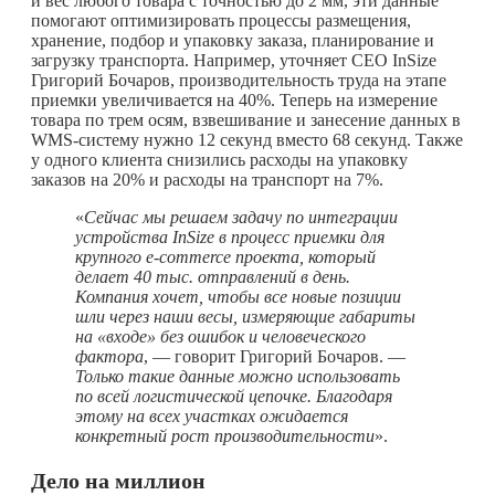
и вес любого товара с точностью до 2 мм, эти данные
помогают оптимизировать процессы размещения,
хранение, подбор и упаковку заказа, планирование и
загрузку транспорта. Например, уточняет CEO InSize
Григорий Бочаров, производительность труда на этапе
приемки увеличивается на 40%. Теперь на измерение
товара по трем осям, взвешивание и занесение данных в
WMS-систему нужно 12 секунд вместо 68 секунд. Также
у одного клиента снизились расходы на упаковку
заказов на 20% и расходы на транспорт на 7%.
«
Сейчас мы решаем задачу по интеграции
устройства InSize в процесс приемки для
крупного e‑commerce проекта, который
делает 40 тыс. отправлений в день.
Компания хочет, чтобы все новые позиции
шли через наши весы, измеряющие габариты
на «входе» без ошибок и человеческого
фактора
, — говорит Григорий Бочаров. —
Только такие данные можно использовать
по всей логистической цепочке. Благодаря
этому на всех участках ожидается
конкретный рост производительности
».
Дело на миллион