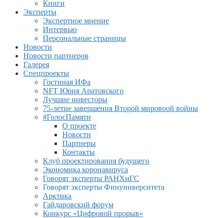
Книги
Эксперты
Экспертное мнение
Интервью
Персональные страницы
Новости
Новости партнеров
Галерея
Спецпроекты
Гостиная ИФа
NFT Юрия Аратовского
Лучшие инвесторы
75-летие завершения Второй мировоой войны
#ГолосПамяти
О проекте
Новости
Партнеры
Контакты
Клуб проектирования будущего
Экономика коронавируса
Говорят эксперты РАНХиГС
Говорят эксперты Финуниверситета
Арктика
Гайдаровский форум
Конкурс «Цифровой прорыв»