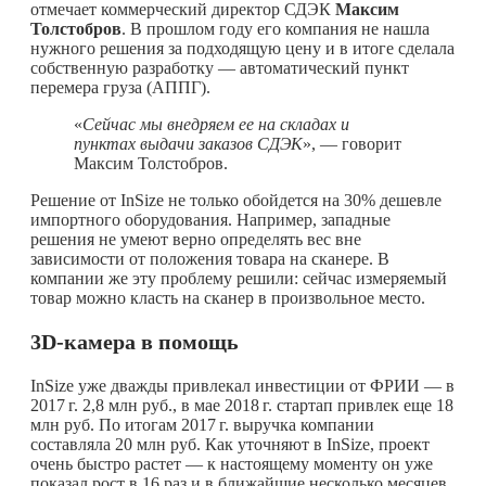
отмечает коммерческий директор СДЭК
Максим
Толстобров
. В прошлом году его компания не нашла
нужного решения за подходящую цену и в итоге сделала
собственную разработку — автоматический пункт
перемера груза (АППГ).
«
Сейчас мы внедряем ее на складах и
пунктах выдачи заказов СДЭК
», — говорит
Максим Толстобров.
Решение от InSize не только обойдется на 30% дешевле
импортного оборудования. Например, западные
решения не умеют верно определять вес вне
зависимости от положения товара на сканере. В
компании же эту проблему решили: сейчас измеряемый
товар можно класть на сканер в произвольное место.
3D-камера в помощь
InSize уже дважды привлекал инвестиции от ФРИИ — в
2017 г.
2,8 млн руб., в мае
2018 г.
стартап привлек еще 18
млн руб. По итогам
2017 г.
выручка компании
составляла 20 млн руб. Как уточняют в InSize, проект
очень быстро растет — к настоящему моменту он уже
показал рост в 16 раз и в ближайшие несколько месяцев