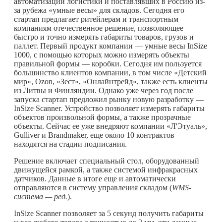
автоматизации логистики и поставлявших в Россию из-
за рубежа «умные весы» для складов. Сегодня его
стартап предлагает ритейлерам и транспортным
компаниям отечественное решение, позволяющее
быстро и точно измерять габариты товаров, грузов и
паллет. Первый продукт компании — умные весы InSize
1000, с помощью которых можно измерять объекты
правильной формы — коробки. Сегодня им пользуется
большинство клиентов компании, в том числе «Детский
мир», Ozon, «Зест», «Онлайнтрейд», также есть клиенты
из Литвы и Финляндии. Однако уже через год после
запуска стартап предложил рынку новую разработку —
InSize Scanner. Устройство позволяет измерять габариты
объектов произвольной формы, а также прозрачные
объекты. Сейчас ее уже внедряют компании «Л'Этуаль»,
Gulliver и Brandmaker, еще около 10 контрактов
находятся на стадии подписания.
Решение включает специальный стол, оборудованный
движущейся рамкой, а также системой инфракрасных
датчиков. Данные в итоге еще и автоматически
отправляются в систему управления складом (
WMS-
система — ред.
).
InSize Scanner позволяет за 5 секунд получить габариты