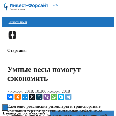
ENG
Инвестклимат
Финансы
Перейти в
Дзен
Инвестиции
Стартапы
Блокчейн
Стартапы
Умные весы помогут
Технологии
сэкономить
ESG
7 ноября, 2018, 10:30
6 ноября, 2018
Книги
Ежегодно российские ритейлеры и транспортные
компании теряют десятки миллионов рублей из-за
неэффективного использования складских площадей