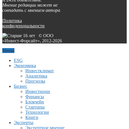
Мнение редакции может не
совпадать с мнением автора
Политика
конфиденциальности
© ООО
«Инвест-Форсайт», 2012-
2026
Меню
ESG
Экономика
Инвестклимат
Аналитика
Прогнозы
Бизнес
Инвестиции
Финансы
Блокчейн
Стартапы
Технологии
Книги
Эксперты
Экспертное мнение