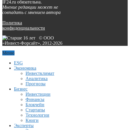
IF24.ru обязательна.
Мнение редакции может не
совпадать с мнением автора
Политика
конфиденциальности
© ООО
«Инвест-Форсайт», 2012-
2026
Меню
ESG
Экономика
Инвестклимат
Аналитика
Прогнозы
Бизнес
Инвестиции
Финансы
Блокчейн
Стартапы
Технологии
Книги
Эксперты