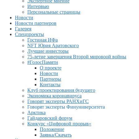
Экспертное мнение
Интервью
Персональные страницы
Новости
Новости партнеров
Галерея
Спецпроекты
Гостиная ИФа
NFT Юрия Аратовского
Лучшие инвесторы
75-летие завершения Второй мировоой войны
#ГолосПамяти
О проекте
Новости
Партнеры
Контакты
Клуб проектирования будущего
Экономика коронавируса
Говорят эксперты РАНХиГС
Говорят эксперты Финуниверситета
Арктика
Гайдаровский форум
Конкурс «Цифровой прорыв»
Положение
Заявка/Скачать