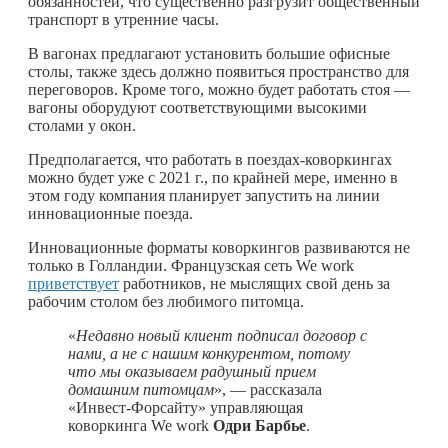
обязанностей, что существенно разгрузит общественный
транспорт в утренние часы.
В вагонах предлагают установить большие офисные
столы, также здесь должно появиться пространство для
переговоров. Кроме того, можно будет работать стоя —
вагоны оборудуют соответствующими высокими
столами у окон.
Предполагается, что работать в поездах-коворкингах
можно будет уже с 2021 г., по крайней мере, именно в
этом году компания планирует запустить на линии
инновационные поезда.
Инновационные форматы коворкингов развиваются не
только в Голландии. Французская сеть We work
приветствует
работников, не мыслящих свой день за
рабочим столом без любимого питомца.
«
Недавно новый клиент подписал договор с
нами, а не с нашим конкурентом, потому
что мы оказываем радушный прием
домашним питомцам
», — рассказала
«Инвест-Форсайту» управляющая
коворкинга We work
Одри Барбье
.