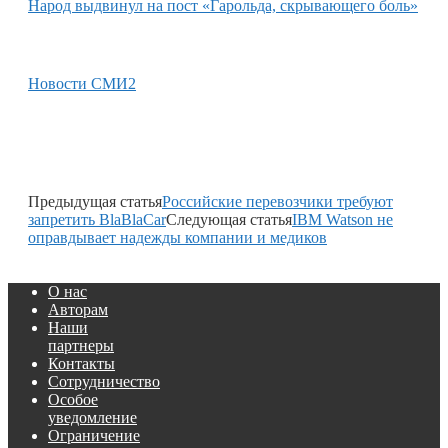
Народ выдвинул на пост «Гарольда, скрывающего боль»
Новости СМИ2
Предыдущая статья
Российские перевозчики требуют
запретить BlaBlaCar
Следующая статья
IBM Watson не
оправдывает надежды компании и медиков
О нас
Авторам
Наши
партнеры
Контакты
Сотрудничество
Особое
уведомление
Ограничение