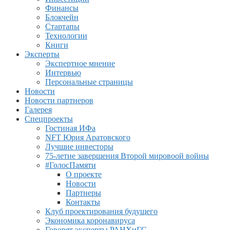
Финансы
Блокчейн
Стартапы
Технологии
Книги
Эксперты
Экспертное мнение
Интервью
Персональные страницы
Новости
Новости партнеров
Галерея
Спецпроекты
Гостиная ИФа
NFT Юрия Аратовского
Лучшие инвесторы
75-летие завершения Второй мировоой войны
#ГолосПамяти
О проекте
Новости
Партнеры
Контакты
Клуб проектирования будущего
Экономика коронавируса
Говорят эксперты РАНХиГС