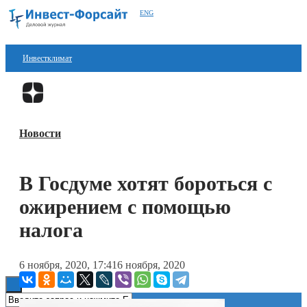
ENG
Инвестклимат
Финансы
Перейти в
Дзен
Инвестиции
Новости
Блокчейн
Стартапы
В Госдуме хотят бороться с
Технологии
ожирением с помощью
ESG
налога
Книги
6 ноября, 2020, 17:41
6 ноября, 2020