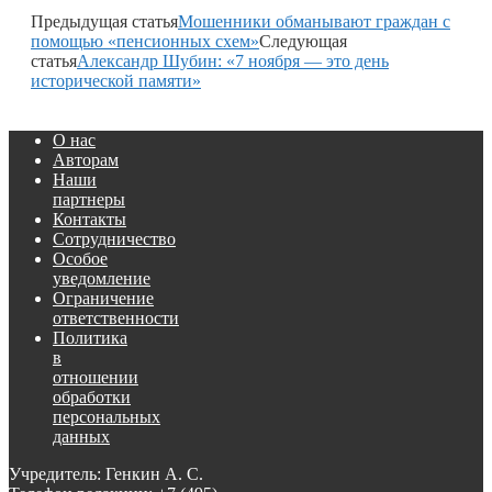
Предыдущая статья
Мошенники обманывают граждан с
помощью «пенсионных схем»
Следующая
статья
Александр Шубин: «7 ноября — это день
исторической памяти»
О нас
Авторам
Наши
партнеры
Контакты
Сотрудничество
Особое
уведомление
Ограничение
ответственности
Политика
в
отношении
обработки
персональных
данных
Учредитель: Генкин А. С.