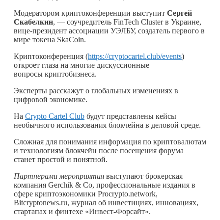
Модератором криптоконференции выступит
Сергей
Скабелкин
, — соучредитель FinTech Cluster в Украине,
вице-президент ассоциации УЭЛБУ, создатель первого в
мире токена SkaCoin.
Криптоконференция (
https://cryptocartel.club/events
)
откроет глаза на многие дискуссионные
вопросы криптобизнеса.
Эксперты расскажут о глобальных изменениях в
цифровой экономике.
На
Crypto Cartel Club
будут представлены кейсы
необычного использования блокчейна в деловой среде.
Сложная для понимания информация по криптовалютам
и технологиям блокчейн после посещения форума
станет простой и понятной.
Партнерами мероприятия
выступают брокерская
компания Gerchik & Co, профессиональные издания в
сфере криптоэкономики Procrypto.network,
Bitcryptonews.ru, журнал об инвестициях, инновациях,
стартапах и финтехе «Инвест-Форсайт».