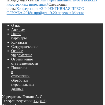
Предыдущая статья
План перевыполнен: Куба в поисках
иностранных инвестиций
Следующая
статья
Конференция «ЭФФЕКТИВНАЯ ПРЕСС-
СЛУЖБА-2018» пройдет 19-20 апреля в Москве
О нас
Авторам
Наши
партнеры
Контакты
Сотрудничество
Особое
уведомление
Ограничение
ответственности
Политика
в
отношении
обработки
персональных
данных
Учредитель: Генкин А. С.
Телефон редакции:
+7 (495)