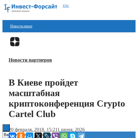
ENG
Инвестклимат
Финансы
Перейти в
Дзен
Инвестиции
Новости партнеров
Блокчейн
Стартапы
В Киеве пройдет
Технологии
масштабная
ESG
криптоконференция Crypto
Cartel Club
Книги
20 февраля, 2018, 15:21
1 июня, 2026