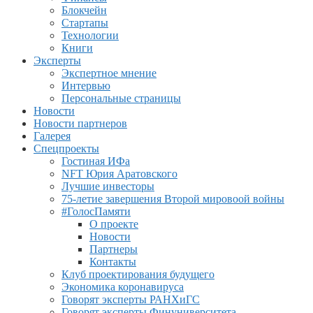
Блокчейн
Стартапы
Технологии
Книги
Эксперты
Экспертное мнение
Интервью
Персональные страницы
Новости
Новости партнеров
Галерея
Спецпроекты
Гостиная ИФа
NFT Юрия Аратовского
Лучшие инвесторы
75-летие завершения Второй мировоой войны
#ГолосПамяти
О проекте
Новости
Партнеры
Контакты
Клуб проектирования будущего
Экономика коронавируса
Говорят эксперты РАНХиГС
Говорят эксперты Финуниверситета