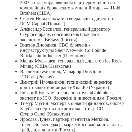
2003 г.
стал управляющим партнером одной из
крупнейших брокерских компаний мира — Hold
Brothers (США)
Сергей Новосельский, генеральный директор
ВСМ Capital (Польша)
Александр Беспалов, генеральный директор
Cryptocompany, сооснователь блокчейн-
экосистемы BeEasy (Россия)
Виктор Диордиев, CBO блокчейн-
инфраструктуры Shelf Network, Co-Founde
Blockchain Influencer (Германия)
Малик Мурзашев, генеральный директор Ice Rock
Mining (США-Казахстан)
Владимир Жиганов, Managing Director в
ICOLab (Россия)
Дмитрий Игольников, технический директор
криптовалютной биржи eXion.IO (Украина)
Евгений Вольфман, сооснователь «Goldmint»,
эксперт по ICO, блокчейн и инвестициям (Россия)
Тимур Мусин, эксперт в области финансов, блогер
Клуба экспертов по криптовалюте и ICO, —
Crypto Cartel (Казахстан)
Ярослав Лунев, партнер агентства Merklion,
токенсейл менеджер, маркетинговый консультант,
трейдер, аналитик (Россия).