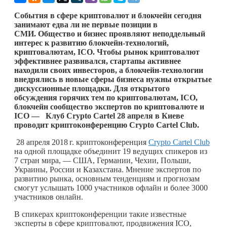
События в сфере криптовалют и блокчейн сегодня
занимают едва ли не первые позиции в
СМИ.
Общество и бизнес проявляют неподдельный
интерес к развитию блокчейн-технологий,
криптовалютам, ICO. Чтобы рынок криптовалют
эффективнее развивался, стартапы активнее
находили своих инвесторов,
а блокчейн-технологии
внедрялись в новые сферы бизнеса нужны открытые
дискуссионные площадки.
Для открытого
обсуждения горячих тем по криптовалютам, ICO,
блокчейн сообщество экспертов по криптовалюте и
ICO
— Клуб Crypto Cartel 28 апреля в Киеве
проводит криптоконференцию Crypto Cartel Club.
28 апреля
2018 г.
криптоконференция
Crypto Cartel Club
на одной площадке объединит 19 ведущих спикеров из
7 стран мира, — США, Германии, Чехии, Польши,
Украины, России и Казахстана. Мнение экспертов по
развитию рынка, основным тенденциям и прогнозам
смогут услышать 1000 участников офлайн и более 3000
участников онлайн.
В спикерах криптоконференции такие известные
эксперты в сфере криптовалют, продвижения ICO,