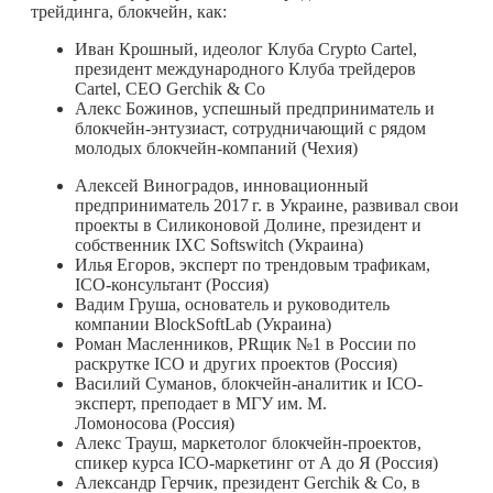
трейдинга, блокчейн, как:
Иван Крошный, идеолог Клуба Crypto Cartel,
президент международного Клуба трейдеров
Cartel, СEO Gerchik & Co
Алекс Божинов, успешный предприниматель и
блокчейн-энтузиаст, сотрудничающий с рядом
молодых блокчейн-компаний (Чехия)
Алексей Виноградов, инновационный
предприниматель
2017 г.
в Украине, развивал свои
проекты в Силиконовой Долине, президент и
собственник IXC Softswitch (Украина)
Илья Егоров, эксперт по трендовым трафикам,
ICO-консультант (Россия)
Вадим Груша, основатель и руководитель
компании BlockSoftLab (Украина)
Роман Масленников, PRщик №1 в России по
раскрутке ICO и других проектов (Россия)
Василий Суманов, блокчейн-аналитик и ICO-
эксперт, преподает в МГУ им. М.
Ломоносова (Россия)
Алекс Трауш, маркетолог блокчейн-проектов,
спикер курса ICO-маркетинг от А до Я (Россия)
Александр Герчик, президент Gerchik & Co, в