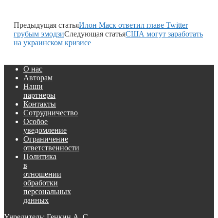
Предыдущая статья
Илон Маск ответил главе Twitter
грубым эмодзи
Следующая статья
США могут заработать
на украинском кризисе
О нас
Авторам
Наши
партнеры
Контакты
Сотрудничество
Особое
уведомление
Ограничение
ответственности
Политика
в
отношении
обработки
персональных
данных
Учредитель: Генкин А. С.