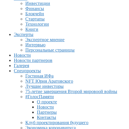
Инвестиции
Финансы
Блокчейн
Стартапы
Технологии
Книги
Эксперты
Экспертное мнение
Интервью
Персональные страницы
Новости
Новости партнеров
Галерея
Спецпроекты
Гостиная ИФа
NFT Юрия Аратовского
Лучшие инвесторы
75-летие завершения Второй мировоой войны
#ГолосПамяти
О проекте
Новости
Партнеры
Контакты
Клуб проектирования будущего
Экономика коронавируса