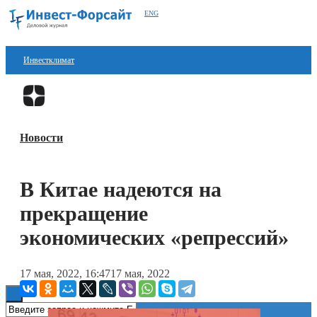
ENG
Инвестклимат
Финансы
Перейти в
Дзен
Инвестиции
Новости
Блокчейн
Стартапы
В Китае надеются на
Технологии
прекращение
ESG
экономических «репрессий»
Книги
17 мая, 2022, 16:47
17 мая, 2022