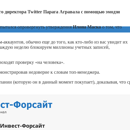
го директора Twitter Парага Агравала с помощью эмодзи
попытался опровергнуть утверждения
Илона Маска
о том, что
-аккаунтов, обычно еще до того, как
кто-либо
из вас увидит их
каждую неделю блокируем миллионы учетных записей,
роходят проверку «на человека».
монстрировав недоверие к словам топ-менеджера.
пании (которую он в данный момент покупает), доказывая, что с
 Инвест-Форсайт