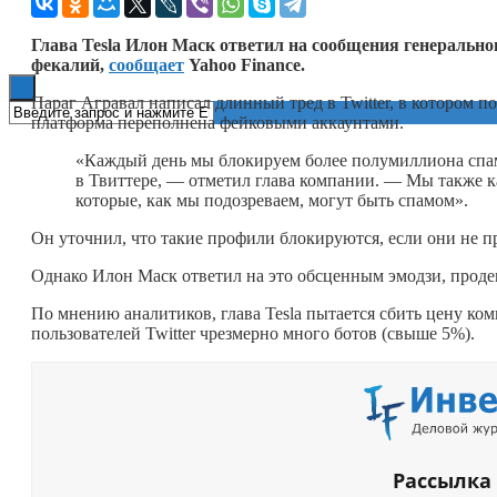
Книги
Глава Tesla Илон Маск ответил на сообщения генерально
фекалий,
сообщает
Yahoo Finance.
Параг Агравал написал длинный тред в Twitter, в котором 
платформа переполнена фейковыми аккаунтами.
«Каждый день мы блокируем более полумиллиона спам
в Твиттере, — отметил глава компании. — Мы также 
которые, как мы подозреваем, могут быть спамом».
Он уточнил, что такие профили блокируются, если они не п
Однако Илон Маск ответил на это обсценным эмодзи, проде
По мнению аналитиков, глава Tesla пытается сбить цену ком
пользователей Twitter чрезмерно много ботов (свыше 5%).
Рассылка