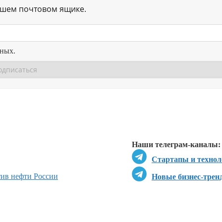
ашем почтовом ящике.
нных.
Перейти в
Перейти в
Д
Наши телеграм-каналы:
Стартапы и технол
ив нефти России
Новые бизнес-трен