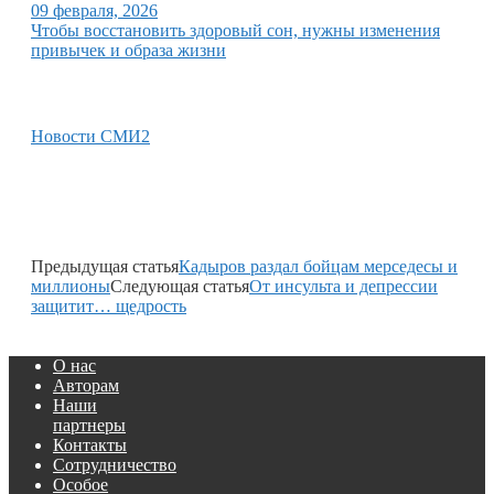
09 февраля, 2026
Чтобы восстановить здоровый сон, нужны изменения
привычек и образа жизни
Новости СМИ2
Предыдущая статья
Кадыров раздал бойцам мерседесы и
миллионы
Следующая статья
От инсульта и депрессии
защитит… щедрость
О нас
Авторам
Наши
партнеры
Контакты
Сотрудничество
Особое