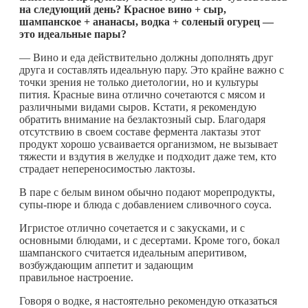
на следующий день? Красное вино + сыр,
шампанское + ананасы, водка + соленый огурец —
это идеальные пары?
— Вино и еда действительно должны дополнять друг
друга и составлять идеальную пару. Это крайне важно с
точки зрения не только диетологии, но и культуры
пития. Красные вина отлично сочетаются с мясом и
различными видами сыров. Кстати, я рекомендую
обратить внимание на безлактозный сыр. Благодаря
отсутствию в своем составе фермента лактазы этот
продукт хорошо усваивается организмом, не вызывает
тяжести и вздутия в желудке и подходит даже тем, кто
страдает непереносимостью лактозы.
В паре с белым вином обычно подают морепродукты,
супы-пюре и блюда с добавлением сливочного соуса.
Игристое отлично сочетается и с закусками, и с
основными блюдами, и с десертами. Кроме того, бокал
шампанского считается идеальным аперитивом,
возбуждающим аппетит и задающим
правильное настроение.
Говоря о водке, я настоятельно рекомендую отказаться