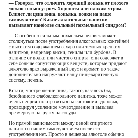
— Говорят, что отличить хороший коньяк от плохого
можно только утром. Хорошим или плохим утром.
Влияет ли цена вина, коньяка, водки на наше
самочувствие? Какие алкогольные напитки
вызывают наиболее сильный похмельный синдром?
— С особенно сильным похмельем человек может
столкнуться после употребления алкогольных коктейлей
с высоким содержанием сахара или темных крепких
напитков, например виски, текилы или бурбона. В
отличие от водки или чистого спирта, они содержат в
себе больше сопутствующих веществ, которые придают
алкоголю ярко выраженный вкус и аромат, но также
дополнительно нагружают нашу пищеварительную
систему, печень.
Кстати, употребление пива, такого, казалось бы,
безобидного слабоалкогольного напитка, тоже может
очень неприятно отразиться на состоянии здоровья,
провоцируя усиленное мочеотделение и вызывая
чрезмерную нагрузку на сосуды.
Но прямой зависимости между ценой спиртного
напитка и нашим самочувствием после его
употребления нет. Просто в дешевом алкоголе обычно