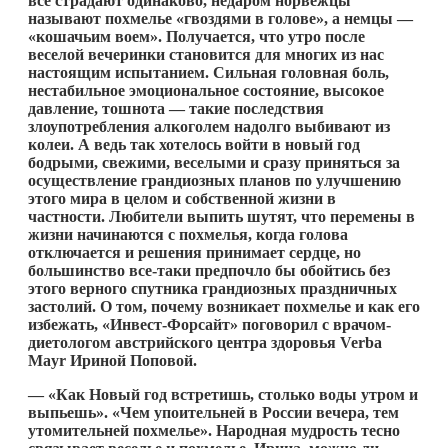
все страдают одинаково, недаром норвежцы
называют похмелье «гвоздями в голове», а немцы
—
«кошачьим воем». Получается, что утро после
веселой вечеринки становится для многих из нас
настоящим испытанием. Сильная головная боль,
нестабильное эмоциональное состояние, высокое
давление, тошнота — такие последствия
злоупотребления алкоголем надолго выбивают из
колеи. А ведь так хотелось войти в новый год
бодрыми, свежими, веселыми и сразу приняться за
осуществление грандиозных планов по улучшению
этого мира в целом и собственной жизни в
частности.
Любители выпить шутят, что
перемены в
жизни начинаются с похмелья, когда голова
отключается и решения принимает сердце, но
большинство все-таки предпочло бы обойтись
без
этого верного спутника грандиозных праздничных
застолий.
О том, почему возникает похмелье и как его
избежать, «Инвест-Форсайт» поговорил с врачом-
диетологом австрийского центра здоровья Verba
Mayr
Ириной Поповой.
—
«Как Новый год встретишь, столько воды утром и
выпьешь». «Чем упоительней в России вечера, тем
утомительней похмелье». Народная мудрость тесно