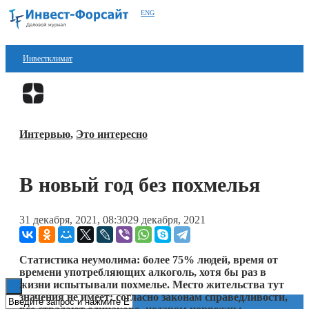
ENG
Инвестклимат
Финансы
Перейти в
Дзен
Инвестиции
Интервью
,
Это интересно
Блокчейн
Стартапы
В новый год без похмелья
Технологии
31 декабря, 2021, 08:30
29 декабря, 2021
ESG
Книги
Статистика неумолима: более 75% людей, время от
времени употребляющих алкоголь, хотя бы раз в
жизни испытывали похмелье. Место жительства тут
значения не имеет: согласно законам справедливости,