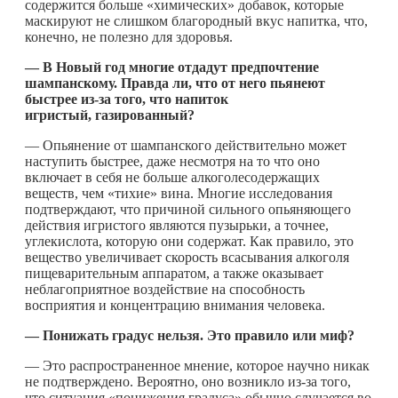
содержится больше «химических» добавок, которые
маскируют не слишком благородный вкус напитка, что,
конечно, не полезно для здоровья.
— В Новый год многие отдадут предпочтение
шампанскому. Правда ли, что от него пьянеют
быстрее из-за того, что напиток
игристый,
газированный
?
— Опьянение от шампанского действительно может
наступить быстрее, даже несмотря на то что оно
включает в себя не больше алкоголесодержащих
веществ, чем «тихие» вина. Многие исследования
подтверждают, что причиной сильного опьяняющего
действия игристого являются пузырьки, а точнее,
углекислота, которую они содержат. Как правило, это
вещество увеличивает скорость всасывания алкоголя
пищеварительным аппаратом, а также оказывает
неблагоприятное воздействие на способность
восприятия и концентрацию внимания человека.
— Понижать градус нельзя. Это правило или миф?
— Это распространенное мнение, которое научно никак
не подтверждено. Вероятно, оно возникло из-за того,
что ситуация «понижения градуса» обычно случается во