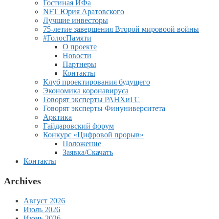
Гостиная ИФа
NFT Юрия Аратовского
Лучшие инвесторы
75-летие завершения Второй мировоой войны
#ГолосПамяти
О проекте
Новости
Партнеры
Контакты
Клуб проектирования будущего
Экономика коронавируса
Говорят эксперты РАНХиГС
Говорят эксперты Финуниверситета
Арктика
Гайдаровский форум
Конкурс «Цифровой прорыв»
Положение
Заявка/Скачать
Контакты
Archives
Август 2026
Июль 2026
Июнь 2026