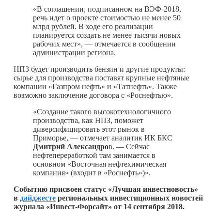
«В соглашении, подписанном на ВЭФ-2018,
речь идет о проекте стоимостью не менее 50
млрд рублей. В ходе его реализации
планируется создать не менее тысячи новых
рабочих мест», — отмечается в сообщении
администрации региона.
НПЗ будет производить бензин и другие продукты:
сырье для производства поставят крупные нефтяные
компании «Газпром нефть» и «Татнефть». Также
возможно заключение договора с «Роснефтью».
«Создание такого высокотехнологичного
производства, как НПЗ, поможет
диверсифицировать этот рынок в
Приморье, — отмечает аналитик ИК БКC
Дмитрий Александро
в. — Сейчас
нефтепереработкой там занимается в
основном «Восточная нефтехимическая
компания» (входит в «Роснефть»)».
Событию присвоен статус «Лучшая инвестновость»
в
дайджесте
региональных инвестиционных новостей
журнала «Инвест-Форсайт» от 14 сентября 2018.