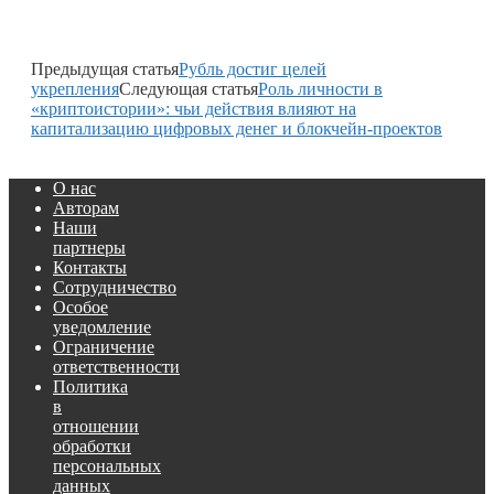
Предыдущая статья
Рубль достиг целей
укрепления
Следующая статья
Роль личности в
«криптоистории»: чьи действия влияют на
капитализацию цифровых денег и блокчейн-проектов
О нас
Авторам
Наши
партнеры
Контакты
Сотрудничество
Особое
уведомление
Ограничение
ответственности
Политика
в
отношении
обработки
персональных
данных