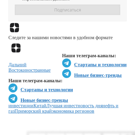
Перейти в
Дзен
Следите за нашими новостями в удобном формате
Перейти в
Дзен
Наши телеграм-каналы:
Дальний
Стартапы и технологии
Восток
иностранные
Новые бизнес-тренды
Наши телеграм-каналы:
Стартапы и технологии
Новые бизнес-тренды
инвестиции
Китай
Лучшая инвестновость дня
нефть и
газ
Приморский край
экономика регионов