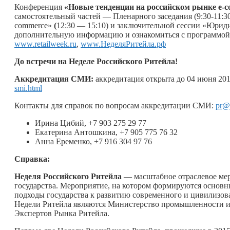
Конференция
«Новые тенденции на российском рынке
e
-
самостоятельный частей — Пленарного заседания (9:30-11:
commerce»
(
12:30 — 15:10) и заключительной сессии «Юриди
дополнительную информацию и ознакомиться с программой
www.retailweek.ru
,
www.НеделяРитейла.рф
До встречи на
Неделе Российского Ритейла!
Аккредитация СМИ:
аккредитация открыта до 04 июня 201
smi.html
Контакты для справок по вопросам аккредитации СМИ:
pr@r
Ирина Цибий, +7 903 275 29 77
Екатерина Антошкина, +7 905 775 76 32
Анна Еременко, +7 916 304 97 76
Справка:
Неделя Российского Ритейла
— масштабное отраслевое мер
государства. Мероприятие, на котором формируются основн
подходы государства к развитию современного и цивилизов
Недели Ритейла являются Министерство промышленности и
Экспертов Рынка Ритейла.