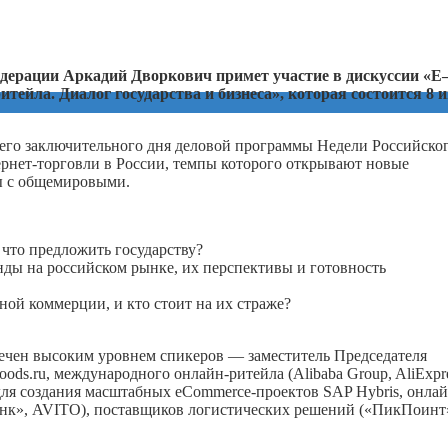
дерации Аркадий Дворкович примет участие в дискуссии «
E
тейла. Диалог государства и бизнеса», которая состоится 8 
ьего заключительного дня деловой программы Недели Российско
ернет-торговли в России, темпы которого открывают новые
ы с общемировыми.
 что предложить государству?
ды на российском рынке, их перспективы и готовность
ной коммерции, и кто стоит на их страже?
ечен высоким уровнем спикеров — заместитель Председателя
ds.ru, международного онлайн-ритейла (Alibaba Group, AliExpre
ля создания масштабных eCommerce-проектов SAP Hybris, онлай
инк», AVITO), поставщиков логистических решений («ПикПоинт