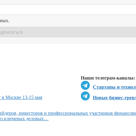
нных.
Перейти в
Перейти в
Д
Наши телеграм-каналы:
Стартапы и технол
 в Москве 13-15 мая
Новые бизнес-трен
ейдеров, инвесторов и профессиональных участников финансов
 из ключевых деловых…