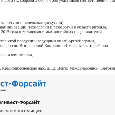
2016 гг., собрали 3 000 и 4 000 участников соответственно, ст
ные сессии и панельные дискуссии),
щая инновации, технологии и разработки в области ритейла,
с 2015 года отмечающая самых достойных представителей
ительской продукции ведущими онлайн-ритейлерами,
рессно-Выставочной Компании «Империя», который она
говым комплексам,
, Краснопресненская наб., д. 12, Центр Международной Торговл
 Инвест-Форсайт
ашем почтовом ящике.