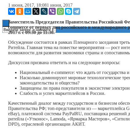
1 июня, 2017, 18:08
1 июня, 2017
Книги
Заместитель Председателя Правительства Российской Фе
commerce
от первых лиц российского и международного ри
2017 г.
с 09:30 до 11:30.
Обсуждение состоится в рамках Пленарного заседания трет
Ритейла. Главная тема на повестке мероприятия — рост инт
возможности для развития экономики страны и сопоставим
Дискуссия призвана ответить и на следующие вопросы:
Национальный e-commerce: что ждать от государства и
Насколько доминируют мировые технологические трен
законодательства и общества?
Защищены ли права покупателя в экосистеме электрон
Слабость и успех маркетплейсов в России.
Качественный диалог между государством и бизнесом обесп
Правительства РФ; топ-представители из — маркетплейса Goo
eBay), платежной системы PayPalRU, поставщика решений д
ритейла («Утконос», Lamoda, «Ярмарка Мастеров», «Ситил
DPD), отраслевой организации АКИТ.