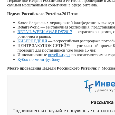
Первые две Недели Российского Ритейла, прошедшие в 2015 и 
самыми масштабными событиями в сфере ритейла.
Неделя Российского Ритейла-2017 это:
Более 70 деловых мероприятий (конференции, эксперт
Retail’sWorld — выставочная экспозиция, представляю
RETAIL WEEK AWARDS'2017
— отраслевая премия, 
розничного рынка,
КИБЕРНЕДЕЛЯ
— всероссийская распродажа потреб
ЦЕНТР ЗАКУПОК СЕТЕЙ™ — уникальный проект Конг
проводит для поставщиков уже более 15 лет,
Инновационные
ритейл-туры
по логистическим и тор
Кубок по мини-футболу
.
Место проведения Недели Российского Ритейла:
г. Москва
Рассылка
Подпишитесь и получайте популярные статьи в в