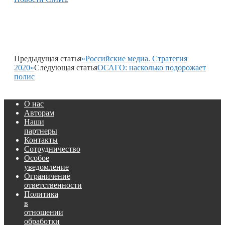
Предыдущая статья
«Российские медиа. Стратегия
2020»
Следующая статья
ОСАГО: насколько подорожает
полис
О нас
Авторам
Наши
партнеры
Контакты
Сотрудничество
Особое
уведомление
Ограничение
ответственности
Политика
в
отношении
обработки