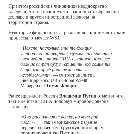
При этом российские чиновники неоднократно
заверяли, что не планируют ограничивать обращение
доллара и другой иностранной валюты на
территории страны.
Некоторые финансисты с тревогой воспринимают такие
процессы, отмечает WSJ.
«
Неясно, насколько эта тенденция
устойчива, но непредсказуемость нынешней
внешней политики США означает, что всё
больше стран будут ставить под сомнение
вещи, которые раньше казались
незыблемыми
», — считает аналитик
швейцарского UBS Global Wealth
Management
Томас Флюри
.
Ранее президент России
Владимир Путин
отметил, что
такие действия США подорвут мировое доверие
к доллару.
«
Они распиливают ветку, на которой
сидят
», — так американское издание
перевело известную русскую поговорку,
процитированную Путиным.