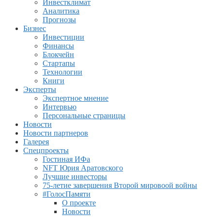
Инвестклимат
Аналитика
Прогнозы
Бизнес
Инвестиции
Финансы
Блокчейн
Стартапы
Технологии
Книги
Эксперты
Экспертное мнение
Интервью
Персональные страницы
Новости
Новости партнеров
Галерея
Спецпроекты
Гостиная ИФа
NFT Юрия Аратовского
Лучшие инвесторы
75-летие завершения Второй мировоой войны
#ГолосПамяти
О проекте
Новости