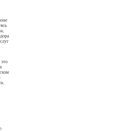
фоне
ясь
а,
идора
слуг
 это
х
ехом
й
ти.
о