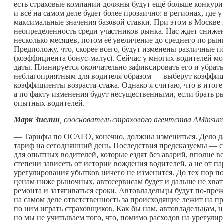
есть страховые компании должны будут ещё больше конкурир
и всё на самом деле будет более прозаично: в регионах, гд
максимальные значения базовой ставки. При этом в Москве 
неопределенность среди участников рынка. Нас ждет сниже
несколько месяцев, потом её увеличение до среднего по рын
Предположу, что, скорее всего, будут изменены различные
(коэффициента бонус-малус). Сейчас у многих водителей м
даты. Планируется окончательно зафиксировать его и убрать
неблагоприятным для водителя образом — выберут коэффиц
коэффициенты возраста-стажа. Однако я считаю, что в итог
а по факту изменения будут несущественными, если брать р
опытных водителей.
Марк Зислин
, сооснователь страхового агентства AMinsur
— Тарифы по ОСАГО, конечно, должны измениться. Дело даж
тариф на сегодняшний день. Последствия предсказуемы — с
для опытных водителей, которые ездят без аварий, вполне
степени зависеть от истории вождения водителей, а не от п
урегулирования убытков ничего не изменится. До тех пор п
ценам ниже рыночных, автосервисам будет и дальше не хватат
ремонта и затягиваться сроки. Автовладельцы будут по-пре
на самом деле ответственность за происходящие лежит на пр
по ним играть страховщиков. Как бы нам, автовладельцам, 
но мы не учитываем того, что, помимо расходов на урегулир