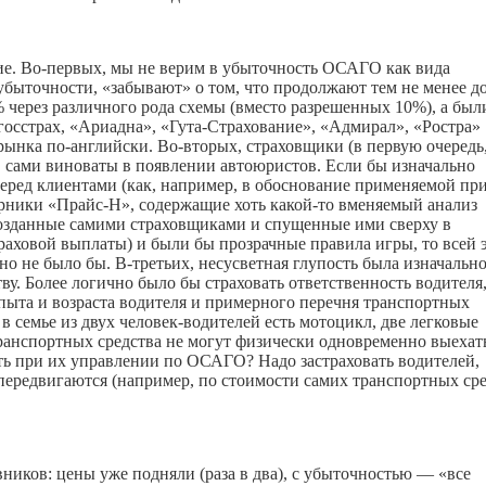
е. Во-первых, мы не верим в убыточность ОСАГО как вида
убыточности, «забывают» о том, что продолжают тем не менее д
% через различного рода схемы (вместо разрешенных 10%), а был
сгосстрах, «Ариадна», «Гута-Страхование», «Адмирал», «Ростра»
 с рынка по-английски. Во-вторых, страховщики (в первую очередь
в сами виноваты в появлении автоюристов. Если бы изначально
еред клиентами (как, например, в обоснование применяемой пр
орники «Прайс-Н», содержащие хоть
какой-то
вменяемый анализ
 созданные самими страховщиками и спущенные ими сверху в
раховой выплаты) и были бы прозрачные правила игры, то всей 
о не было бы. В-третьих, несусветная глупость была изначальн
у. Более логично было бы страховать ответственность водителя,
опыта и возраста водителя и примерного перечня транспортных
в семье из двух человек-водителей есть мотоцикл, две легковые
 транспортных средства не могут физически одновременно выехат
сть при их управлении по ОСАГО? Надо застраховать водителей,
передвигаются (например, по стоимости самих транспортных ср
иков: цены уже подняли (раза в два), с убыточностью — «все