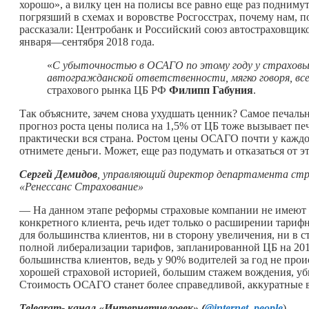
хорошо», а вилку цен на полисы все равно еще раз подниму
погрязший в схемах и воровстве Росгосстрах, почему нам, п
рассказали: Центробанк и Российский союз автостраховщи
января—сентября 2018 года.
«
С убыточностью в ОСАГО по этому году у страховых
автогражданской ответственности, мягко говоря, все
страхового рынка ЦБ РФ
Филипп Габуния
.
Так объясните, зачем снова ухудшать ценник? Самое печаль
прогноз роста цены полиса на 1,5% от ЦБ тоже вызывает 
практически вся страна. Ростом цены ОСАГО почти у каждо
отнимете деньги. Может, еще раз подумать и отказаться от э
Сергей Демидов
, управляющий директор департамента ст
«Ренессанс Страхование»
— На данном этапе реформы страховые компании не имеют 
конкретного клиента, речь идет только о расширении тари
для большинства клиентов, ни в сторону увеличения, ни в
полной либерализации тарифов, запланированной ЦБ на 201
большинства клиентов, ведь у 90% водителей за год не про
хорошей страховой историей, большим стажем вождения, уб
Стоимость ОСАГО станет более справедливой, аккуратные во
Telegram-
канал
«
Интернетчеловек
» (
@internet_people
)