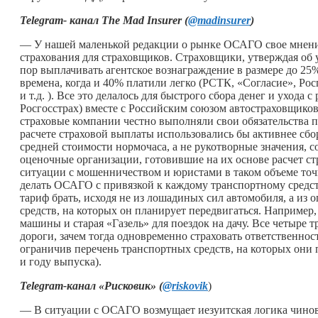
Telegram-
канал
The Mad Insurer (
@madinsurer
)
— У нашей маленькой редакции о рынке ОСАГО свое мнени
страхования для страховщиков. Страховщики, утверждая об 
пор выплачивать агентское вознаграждение в размере до 25
времена, когда и 40% платили легко (РСТК, «Согласие», Ро
и т.д. ). Все это делалось для быстрого сбора денег и ухода
Росгосстрах) вместе с Российским союзом автостраховщико
страховые компании честно выполняли свои обязательства п
расчете страховой выплаты использовались бы активнее сб
средней стоимости нормочаса, а не рукотворные значения,
оценочные организации, готовившие на их основе расчет ст
ситуации с мошенничеством и юристами в таком объеме точн
делать ОСАГО с привязкой к каждому транспортному средств
тариф брать, исходя не из лошадиных сил автомобиля, а из 
средств, на которых он планирует передвигаться. Например, 
машины и старая «Газель» для поездок на дачу. Все четыре
дороги, зачем тогда одновременно страховать ответственно
ограничив перечень транспортных средств, на которых они 
и году выпуска).
Telegram-канал «Рисковик» (
@riskovik
)
— В ситуации с ОСАГО возмущает иезуитская логика чиновн