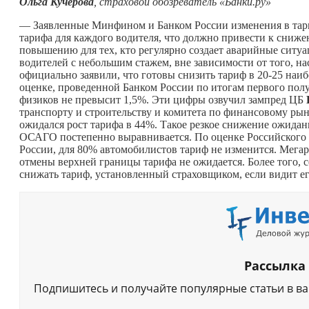
Ольга Кучерова
, страховой обозреватель «Банки.ру»
— Заявленные Минфином и Банком России изменения в тар
тарифа для каждого водителя, что должно привести к сниж
повышению для тех, кто регулярно создает аварийные ситуа
водителей с небольшим стажем, вне зависимости от того, на
официально заявили, что готовы снизить тариф в 20-25 наи
оценке, проведенной Банком России по итогам первого полу
физиков не превысит 1,5%. Эти цифры озвучил зампред ЦБ
транспорту и строительству и комитета по финансовому рын
ожидался рост тарифа в 44%. Такое резкое снижение ожидан
ОСАГО постепенно выравнивается. По оценке Российского с
России, для 80% автомобилистов тариф не изменится. Мегар
отмены верхней границы тарифа не ожидается. Более того, с
снижать тариф, установленный страховщиком, если видит ег
Рассылка
Подпишитесь и получайте популярные статьи в в