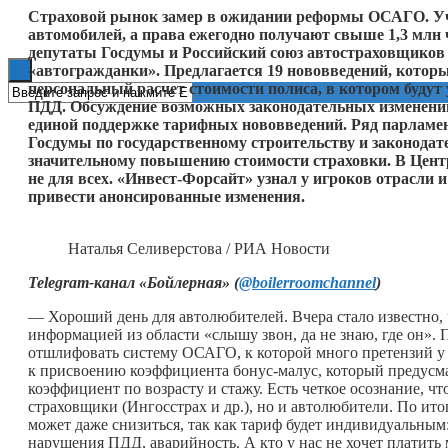
Страховой рынок замер в ожидании реформы ОСАГО. Учи
Книги
автомобилей, а права ежегодно получают свыше 1,3 млн 
депутаты Госдумы и Российский союз автостраховщиков
«автогражданки». Предлагается 19 нововведений, котор
персональный расчет стоимости полиса, в котором будут 
ПДД. Обсуждение возможных законодательных изменений 
единой поддержке тарифных нововведений. Ряд парламе
Госдумы по государственному строительству и законодат
значительному повышению стоимости страховки. В Центро
не для всех. «Инвест-Форсайт» узнал у игроков отрасли
привести анонсированные изменения.
Наталья Селиверстова / РИА Новости
Telegram
-канал «Бойлерная» (
@boilerroomchannel
)
— Хороший день для автолюбителей. Вчера стало известно
информацией из области «слышу звон, да не знаю, где он». П
отшлифовать систему ОСАГО, к которой много претензий у 
к присвоению коэффициента бонус-малус, который предусма
коэффициент по возрасту и стажу. Есть четкое осознание, 
страховщики (Ингосстрах и др.), но и автолюбители. По ит
может даже снизиться, так как тариф будет индивидуальным:
нарушения ПДД, аварийность. А кто у нас не хочет платить