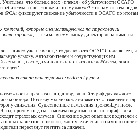
т. Учитывая, что больше всех «плакал» об убыточности ОСАГО
отребителям, снова «оплачивать музыку»?! Что нам совсем неда
ков (РСА) фиксируют снижение убыточности в ОСАГО по итогам
 компаний, которые специализируются на страховании
 очень хорошо
», — сказал всему рынку директор департамента
ное — никто уже не верит, что для
кого-то
ОСАГО подешевеет, и
печальную улыбку. Автолюбителей и сочувствующих им —
й семьи вы, господа чиновники и страховые лоббисты, опять
той идеи?
рахования автотранспортных средств Группы
возможности предлагать индивидуальный тариф для каждого
фного коридора. Поэтому мы не ожидаем заметных изменений тар
 сторону снижения. Существенные изменения произойдут после
9 год, причем тогда мы сможем ощутимо снизить тарифы для
исходит страховых случаев. Снижение ждет опытных водителей с
ыточных клиентов, наоборот, ждет увеличение стоимости полиса
дители перестанут платить за лихачей.