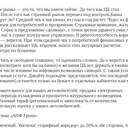
 рынка — это то, что мы имеем сейчас. До того как ЦБ стал
После того как страховой рынок перешел под контроль Банка
уг ли? Средний чек в магазинах из года в год растет. Чудес на 
ным для потребителей и прозрачным. Страховые компании, жалу
. Спрос и предложение «должны», с точки зрения здравого смысл
 у нас в стране полуручное управление. В работоспособность кор
 верится. При этом средний чек у потребителей финансовых у
как рассказывает ЦБ, впрочем, никто этих актуарных расчетов
атуру по больнице.
тить в свободное плавание, то оценивать сложно. Да и верится в
посмотрите хотя бы на банки) и желания ЦБ все держать в ежовы
ом числе влияние на инфляцию возможных санкций. С таким усп
ьные услуги. Давайте подождем: представляется, что последни
ание) останется только на бумаге в отдельных кабинетах влас
ложительного для наших автолюбителей: продажа электронных
е периода охлаждения и приоритета натурального возмещения.
азовый тариф (региональный и зависимость от количества
тельную оценку у наших автолюбителей.
нтства «АПФ Групп»
зменений. Увеличат «тарифный коридор» до 20% в обе стороны, т