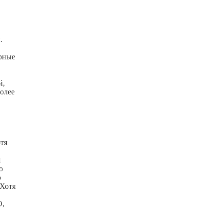
.
арные
й,
более
тя
я
о
о
 Хотя
О,