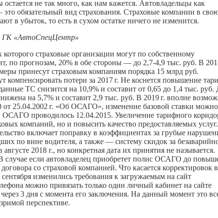
ы остается не так много, как нам кажется. Автовладельцы как
 это обязательный вид страхования. Страховые компании в сво
ют в убыток, то есть в сухом остатке ничего не изменится.
уг ГК «АвтоСпецЦентр»
 которого страховые организации могут по собственному
т, по прогнозам, 20% в обе стороны — до 2,7-4,9 тыс. руб. В
201
е меры принесут страховым компаниям порядка 15 млрд руб.
ут компенсировать потери за
2017 г.
Не коснется повышение тар
нные ТС снизится на 10,9% и составит от 0,65 до 1,4 тыс. руб.
ижена на 5,7% и составит 2,9 тыс. руб. В
2019 г.
вполне возмож
от 25.04.
2002 г.
«Об ОСАГО», изменение базовой ставки можно
ов ОСАГО проводилось 12.04.2015. Увеличение тарифного коридо
овых компаний, но и повысить качество предоставляемых услуг.
ельство включает поправку в коэффициентах за грубые нарушен
ших по вине водителя, а также — систему скидок за безаварийн
августе 2018 г., но конкретная дата их принятия не называется.
. В случае если автовладелец приобретет полис ОСАГО до повыш
 договора со страховой компанией. Что касается корректировок в
сентября изменились требования к загружаемым на сайт
лефона можно привязать только один личный кабинет на сайте
 через 3 дня с момента его заключения. На данный момент это вс
озримой перспективе.