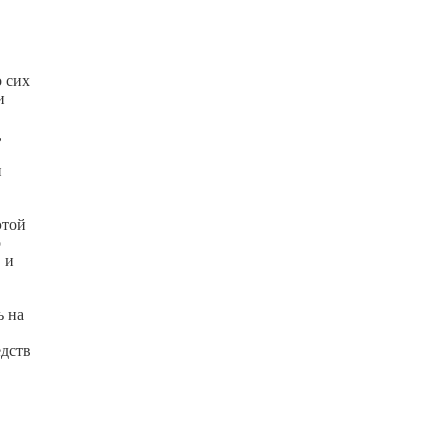
о сих
и
,
и
этой
о
 и
ь на
едств