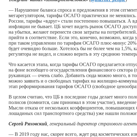
— Нарушение баланса спроса и предложения в этом сегменте
мегарегулятором, тарифы ОСАГО практически не менялись. 
России, тарифы «вдруг» стали постепенно повышаться. А вдр
инфляции не бывает. ЦБ хочет видеть рынок ОСАГО доступ
на убытки, желают перенести свои затраты на потребителей
прийти в соответствие. Если это, конечно, возможно, когда
при таком управлении по тарифам ОСАГО плюс-минус 20% —
будет очевидно больше. Хотелось бы не более чем на 1,5%, 
регулятора не видел, и сложно верить в эту среднюю темпер
Что касается этапа, когда тарифы ОСАГО предлагается отпус
на фоне всеобщего огосударствления финансового сектора (
рукавицах — очень слабо. Добавить сюда можно много, в т
можно заявить и о свободных тарифах на жилищно-коммунал
этап реформирования тарифов ОСАГО (свободное ценообразов
В целом считаю, что ЦБ в последние годы делает много по
полисов (помнится, сам принимал в этом участие), введени
Мысли отказа от нескольких коэффициентов, повышающих б
лошадиных сил транспортного средства) уже нашли положи
Сергей Ряховский
, генеральный директор страхового аге
— В 2019 году нас, скорее всего, ждет ряд косметических и