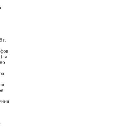
ю
8 г.
ифов
 Для
но
ра
ия
ое
ения
е