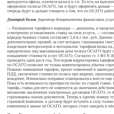
арендуются офисы, платятся налоги и т.п. То есть на выплат
оформляли полисы ОСАГО, так и будут оформлять дальше —
очередь будут и дальше говорить о том, что по ОСАГО работа
Дмитрий Белов
, директор департамента финансовых усл
— Расширение тарифного коридора — диапазона, в пределах
усмотрению устанавливать ставку на свои услуги, — состави
коридор базовых ставок составляет 3,4-4,1 тыс. руб. Данны
дополнительных премий, за счет которых страховщики смог
владельцев мотороллеров и мотоциклов: тарифная вилка на да
юридических лиц максимальная цена полиса ОСАГО будет сн
повышение стоимости услуг ОСАГО. Согласно ст. 3 ФЗ N 40 
проводить один раз в год. Последняя корректировка тариф
по ОСАГО позволит не только компенсировать убытки страх
Помимо повышения тарифов, проект изменений в законодат
ПДД, увеличение стоимости полиса при авариях, произошед
вождение. Изначально поправки планировалось внести еще в 
Пока есть возможность приобрести полис по старой ставке
тарифа, ставка для него не изменится до окончания действия
механизме заключения электронных договоров ОСАГО, то 4 
страховщика сканам документов. Теперь к одному номеру те
страховой компании, и договор будет вступать в силу только
изменения в законе об ОСАГО, которых стоит ожидать в об