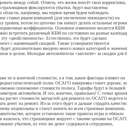
овать между собой. Отмечу, что жизнь внесёт свои коррективы,
е у страховщиков фиксируются убытки, будут выставлены
и области, например, мы первое время будем наблюдать
ние ставки рядом компаний (для увеличения ликвидности) на
ку уровня, потом по цепочке так начнут делать остальные игроки
 поправочные коэффициенты. Основное изменение коснется КБМ
ожно встретить различный КБМ по состоянию на разные календ
 эту «двойственность». Естественно, это будет сделано
иент с наименьшей скидкой. Также усовершенствуются
е будет дополнительно введено много новых категорий и значени
ынок в целом. Молодые автолюбители «заплатят» за скидки для 
e
е не в конечной стоимости, а в том, какие факторы влияют на
реднестатистический полис ОСАГО наверняка станет дороже, хо
 возможно понижение стоимости полиса. Тарифы будут в большей
араметров автомобиля. И это, конечно, правильно! С точки зрени
ока расчет стоимости запчастей для ремонта по ОСАГО ведется п
ь денег на ремонт. Из-за этого будет и дальше страдать качеств
жнему недовольны и станут винить во всем страховые компании.
авительстве, которое установило такие правила игры и обязало
ни казалось, что страховщики жируют с такими ценами на ОСАГ
ование убытков, из этих же денег содержатся сотрудники,