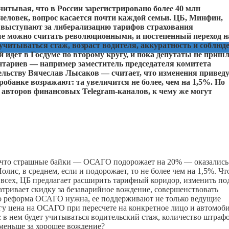
тывая, что в России зарегистрировано более 40 млн
человек, вопрос касается почти каждой семьи. ЦБ, Минфин,
 выступают за либерализацию тарифов страхования
ые можно считать революционными, и постепенный переход н
учитываться стаж, возраст водителя, аккуратность и соблюд
идет в Госдуме по второму кругу, и пока депутаты не пришл
нтариев — например заместитель председателя комитета
ельству Вячеслав Лысаков — считает, что изменения приведу
банке возражают: та увеличится не более, чем на 1,5%. Но
 и авторов финансовых
Telegram
-каналов, к чему же могут
, что страшные байки — ОСАГО подорожает на 20% — оказались
олис, в среднем, если и подорожает, то не более чем на 1,5%. Ч
всех, ЦБ предлагает расширить тарифный коридор, изменить по
тривает скидку за безаварийное вождение, совершенствовать
что реформа ОСАГО нужна, ее поддерживают не только ведущие
огу цена на ОСАГО при пересчете на конкретное лицо и автомоб
 в нем будет учитываться водительский стаж, количество штрафо
 меньше за хорошее вождение?