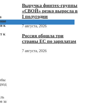
Выручка финтех-группы
«СВОЙ» резко выросла в
I полугодии
а
ение
и к
7 августа, 2026
т к
Россия обошла три
страны ЕС по зарплатам
7 августа, 2026
тобы
дход
иль
в за