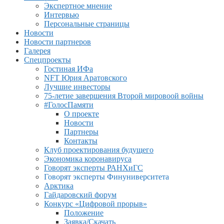
Экспертное мнение
Интервью
Персональные страницы
Новости
Новости партнеров
Галерея
Спецпроекты
Гостиная ИФа
NFT Юрия Аратовского
Лучшие инвесторы
75-летие завершения Второй мировоой войны
#ГолосПамяти
О проекте
Новости
Партнеры
Контакты
Клуб проектирования будущего
Экономика коронавируса
Говорят эксперты РАНХиГС
Говорят эксперты Финуниверситета
Арктика
Гайдаровский форум
Конкурс «Цифровой прорыв»
Положение
Заявка/Скачать