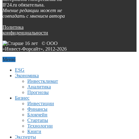
IF24.ru обязательна.
Мнение редакции может не
совпадать с мнением автора
Политика
конфиденциальности
© ООО
«Инвест-Форсайт», 2012-
2026
Меню
ESG
Экономика
Инвестклимат
Аналитика
Прогнозы
Бизнес
Инвестиции
Финансы
Блокчейн
Стартапы
Технологии
Книги
Эксперты