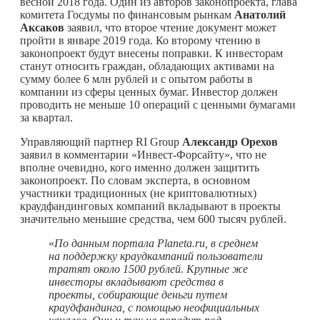
весной 2018 года. Один из авторов законопроекта, глава
комитета Госдумы по финансовым рынкам
Анатолий
Аксаков
заявил, что второе чтение документ может
пройти в январе 2019 года. Ко второму чтению в
законопроект будут внесены поправки. К инвесторам
станут относить граждан, обладающих активами на
сумму более 6 млн рублей и с опытом работы в
компании из сферы ценных бумаг. Инвестор должен
проводить не меньше 10 операций с ценными бумагами
за квартал.
Управляющий партнер RI Group
Александр Орехов
заявил в комментарии «Инвест-Форсайту», что не
вполне очевидно, кого именно должен защитить
законопроект. По словам эксперта, в основном
участники традиционных (не криптовалютных)
краудфандинговых компаний вкладывают в проекты
значительно меньшие средства, чем 600 тысяч рублей.
«
По данным портала Planeta.ru, в среднем
на поддержку краудкампаний пользователи
тратят около 1500 рублей. Крупные же
инвесторы вкладывают средства в
проекты, собирающие деньги путем
краудфандинга, с помощью неофициальных