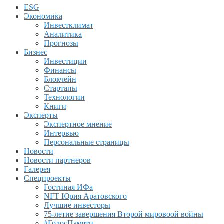
ESG
Экономика
Инвестклимат
Аналитика
Прогнозы
Бизнес
Инвестиции
Финансы
Блокчейн
Стартапы
Технологии
Книги
Эксперты
Экспертное мнение
Интервью
Персональные страницы
Новости
Новости партнеров
Галерея
Спецпроекты
Гостиная ИФа
NFT Юрия Аратовского
Лучшие инвесторы
75-летие завершения Второй мировоой войны
#ГолосПамяти