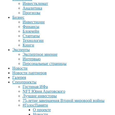
Инвестклимат
Аналитика
Прогнозы
Бизнес
Инвестиции
Финансы
Блокчейн
Стартапы
Технологии
Книги
Эксперты
Экспертное мнение
Интервью
Персональные страницы
Новости
Новости партнеров
Галерея
Спецпроекты
Гостиная ИФа
NFT Юрия Аратовского
Лучшие инвесторы
75-летие завершения Второй мировоой войны
#ГолосПамяти
О проекте
Новости