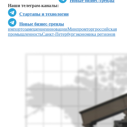
Новые бизнес-тренды
Наши телеграм-каналы:
Стартапы и технологии
Новые бизнес-тренды
импортозамещение
инновации
Минпромторг
российская
промышленность
Санкт-Петербург
экономика регионов