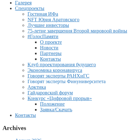
Галерея
Спецпроекты
Гостиная ИФа
NFT Юрия Аратовского
Лучшие инвесторы
75-летие завершения Второй мировоой войны
#ГолосПамяти
О проекте
Новости
Партнеры
Контакты
Клуб проектирования будущего
Экономика коронавируса
Говорят эксперты РАНХиГС
Говорят эксперты Финуниверситета
Арктика
Гайдаровский форум
Конкурс «Цифровой прорыв»
Положение
Заявка/Скачать
Контакты
Archives