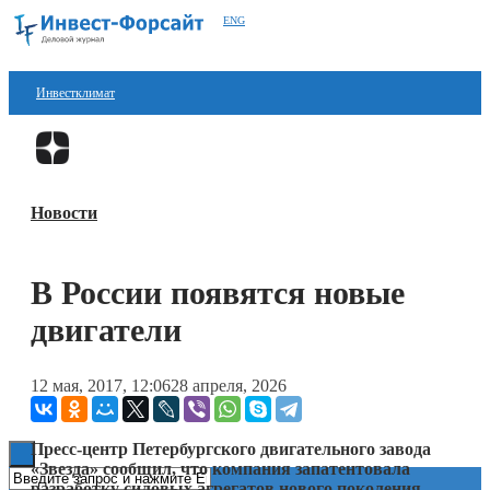
ENG
Инвестклимат
Финансы
Перейти в
Дзен
Инвестиции
Новости
Блокчейн
Стартапы
В России появятся новые
Технологии
двигатели
ESG
12 мая, 2017, 12:06
28 апреля, 2026
Книги
Пресс-центр Петербургского двигательного завода
«Звезда» сообщил, что компания запатентовала
разработку силовых агрегатов нового поколения,