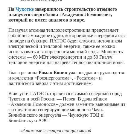
На
Чукотке
завершилось строительство атомного
плавучего энергоблока «Академик Ломоносов»,
который не имеет аналогов в мире.
Плавучая атомная теплоэлектростанция представляет
собой несамоходное судно, которое может передвигаться
по воде на буксире. ПАТЭС будет служить источником
электрической и тепловой энергии, также ее можно
использовать для опреснения морской воды. Мощность
системы — 60 МВт электроэнергии и до 50 Гкал/ч
тепловой энергии для нагрева теплофикационной воды.
Глава региона
Роман Копин
уже поздравил руководство
и коллектив «Росэнергоатома», «Росатома» и
Балтийского завода с этим достижением.
В августе ПАТЭС отправится в самый северный город
Чукотки и всей России — Певек. В дальнейшем
«Академик Ломоносов» должен заменить выводимые из
эксплуатации генерирующие мощности Чаун-
Билибинского энергоузла — Чаунскую ТЭЦ и
Билибинскую АЭС.
«
Атомные электростанции малой