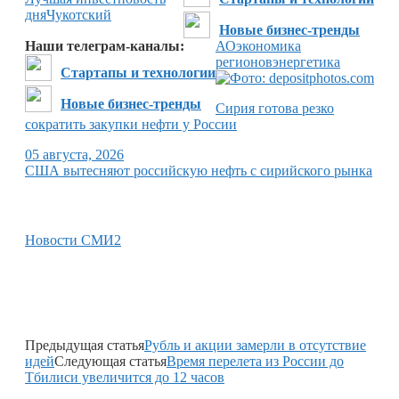
дня
Чукотский
Новые бизнес-тренды
Наши телеграм-каналы:
АО
экономика
регионов
энергетика
Стартапы и технологии
Новые бизнес-тренды
Сирия готова резко
сократить закупки нефти у России
05 августа, 2026
США вытесняют российскую нефть с сирийского рынка
Новости СМИ2
Предыдущая статья
Рубль и акции замерли в отсутствие
идей
Следующая статья
Время перелета из России до
Тбилиси увеличится до 12 часов