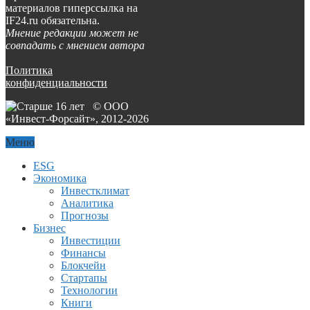
материалов гиперссылка на
IF24.ru обязательна.
Мнение редакции может не
совпадать с мнением автора
Политика
конфиденциальности
© ООО
«Инвест-Форсайт», 2012-
2026
Меню
ESG
Экономика
Инвестклимат
Аналитика
Прогнозы
Бизнес
Инвестиции
Финансы
Блокчейн
Стартапы
Технологии
Книги