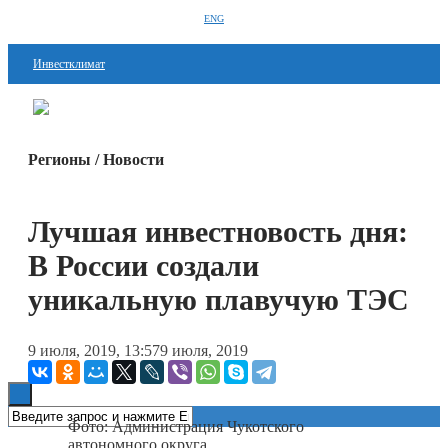
ENG
Инвестклимат
Финансы
Перейти в
Дзен
Инвестиции
Регионы / Новости
Блокчейн
Лучшая инвестновость дня:
Стартапы
В России создали
Технологии
уникальную плавучую ТЭС
ESG
Книги
9 июля, 2019, 13:57
9 июля, 2019
Фото: Администрация Чукотского
автономного округа