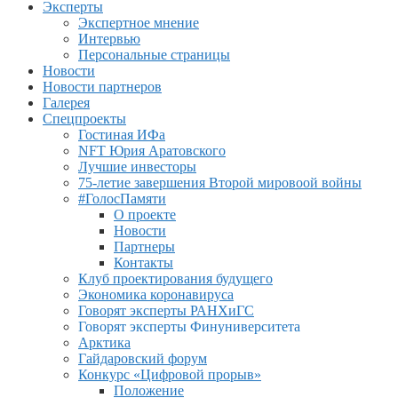
Эксперты
Экспертное мнение
Интервью
Персональные страницы
Новости
Новости партнеров
Галерея
Спецпроекты
Гостиная ИФа
NFT Юрия Аратовского
Лучшие инвесторы
75-летие завершения Второй мировоой войны
#ГолосПамяти
О проекте
Новости
Партнеры
Контакты
Клуб проектирования будущего
Экономика коронавируса
Говорят эксперты РАНХиГС
Говорят эксперты Финуниверситета
Арктика
Гайдаровский форум
Конкурс «Цифровой прорыв»
Положение