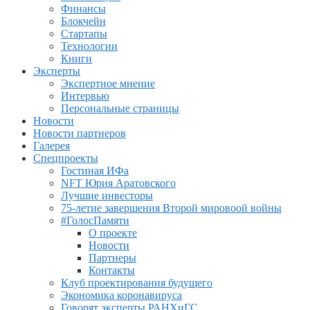
Финансы
Блокчейн
Стартапы
Технологии
Книги
Эксперты
Экспертное мнение
Интервью
Персональные страницы
Новости
Новости партнеров
Галерея
Спецпроекты
Гостиная ИФа
NFT Юрия Аратовского
Лучшие инвесторы
75-летие завершения Второй мировоой войны
#ГолосПамяти
О проекте
Новости
Партнеры
Контакты
Клуб проектирования будущего
Экономика коронавируса
Говорят эксперты РАНХиГС