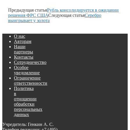
Предыдущая статья
Рубль консолидируется в ожидании
решения ФРС США
Следующая статья
Серебро
выигрывает у золота
О нас
Авторам
Наши
партнеры
Контакты
Сотрудничество
Особое
уведомление
Ограничение
ответственности
Политика
в
отношении
обработки
персональных
данных
Учредитель: Генкин А. С.
Телефон редакции:
+7 (495)