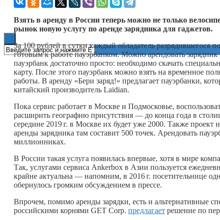
Книги
Взять в аренду в России теперь можно не только велосип
рынок новую услугу по аренде зарядника для гаджетов.
За 100 рублей в сутки каждый обладатель разрядившегося п
готовым к работе пауэрбанком. Можно арендовать зарядник и
пауэрбанк достаточно просто: необходимо скачать специаль
карту. После этого пауэрбанк можно взять на временное пол
работы. В аренду «Бери заряд!» предлагает пауэрбанки, к
китайский производитель Laidian.
Пока сервис работает в Москве и Подмосковье, воспользоват
расширить географию присутствия — до конца года в столице
середине
2019 г.
в Москве их будет уже 2000. Также проект 
аренды зарядника там составит 500 точек. Арендовать пауэр
миллионниках.
В России такая услуга появилась впервые, хотя в мире ком
Так, услугами сервиса Ankerbox в Азии пользуется ежеднев
крайне актуальна — напомним, в
2016 г.
посетительнице одн
обернулось громким обсуждением в прессе.
Впрочем, помимо аренды зарядки, есть и альтернативные сп
российскими корнями GET Corp.
предлагает
решение по пер