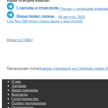
Наши телеграм-каналы:
Стартапы и технологии
«Уралы» с колясками возвр
Новые бизнес-тренды
06 августа, 2026
Ural Neo 500 будет стоить около 1 млн рублей
Новости СМИ2
Предыдущая статья
Хакеры совершили на Сбербанк серию D
О нас
Авторам
Наши партнеры
Контакты
Сотрудничество
Особое уведомление
Ограничение