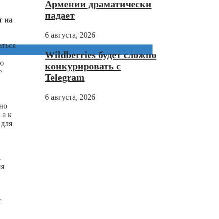
Армении драматически
падает
т на
6 августа, 2026
аться
Wildberries будет сложно
ую
конкурировать с
е
Telegram
6 августа, 2026
тно
 а к
 для
.
ня
с