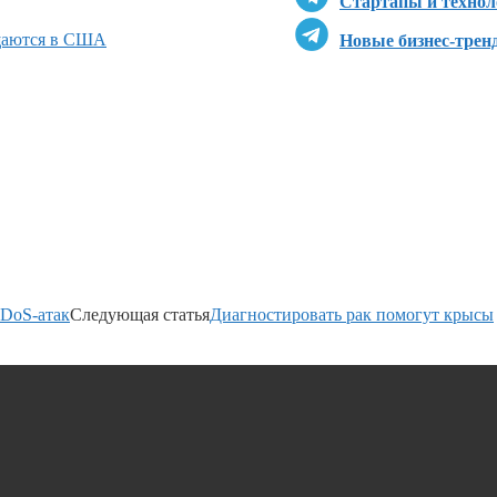
Стартапы и технол
ащаются в США
Новые бизнес-трен
DoS-атак
Следующая статья
Диагностировать рак помогут крысы