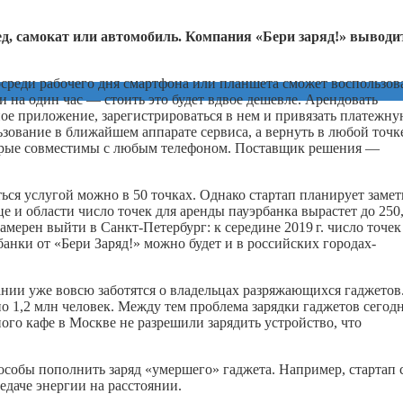
ед, самокат или автомобиль. Компания «Бери заряд!» выводи
осреди рабочего дня смартфона или планшета сможет воспользов
 на один час — стоить это будет вдвое дешевле. Арендовать
ное приложение, зарегистрироваться в нем и привязать платежн
ьзование в ближайшем аппарате сервиса, а вернуть в любой точк
оторые совместимы с любым телефоном. Поставщик решения —
ься услугой можно в 50 точках. Однако стартап планирует заме
 и области число точек для аренды пауэрбанка вырастет до 250,
намерен выйти в Санкт-Петербург: к середине
2019 г.
число точек
банки от «Бери Заряд!» можно будет и в российских городах-
пании уже вовсю заботятся о владельцах разряжающихся гаджетов
но 1,2 млн человек. Между тем проблема зарядки гаджетов сегод
ого кафе в Москве не разрешили зарядить устройство, что
особы пополнить заряд «умершего» гаджета. Например, стартап 
едаче энергии на расстоянии.