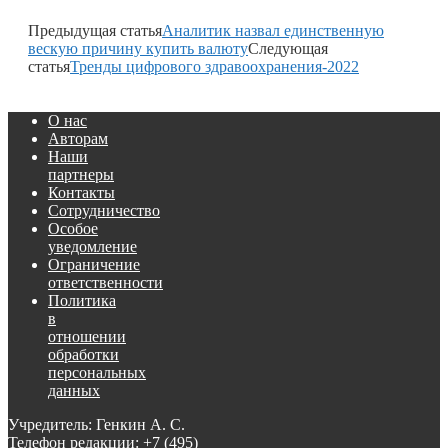
Предыдущая статья
Аналитик назвал единственную
вескую причину купить валюту
Следующая
статья
Тренды цифрового здравоохранения-2022
О нас
Авторам
Наши
партнеры
Контакты
Сотрудничество
Особое
уведомление
Ограничение
ответственности
Политика
в
отношении
обработки
персональных
данных
Учредитель: Генкин А. С.
Телефон редакции:
+7 (495)