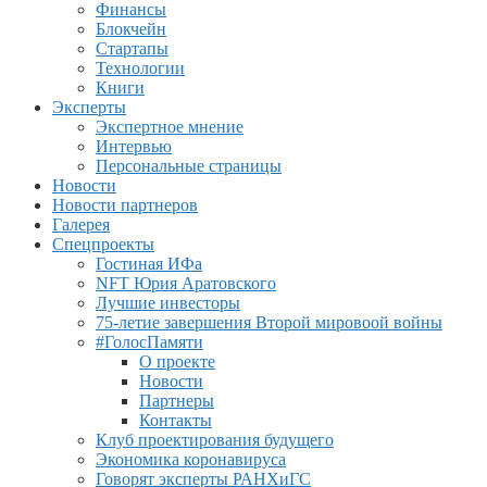
Финансы
Блокчейн
Стартапы
Технологии
Книги
Эксперты
Экспертное мнение
Интервью
Персональные страницы
Новости
Новости партнеров
Галерея
Спецпроекты
Гостиная ИФа
NFT Юрия Аратовского
Лучшие инвесторы
75-летие завершения Второй мировоой войны
#ГолосПамяти
О проекте
Новости
Партнеры
Контакты
Клуб проектирования будущего
Экономика коронавируса
Говорят эксперты РАНХиГС