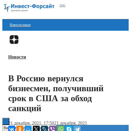
ENG
Инвестклимат
Финансы
Перейти в
Дзен
Инвестиции
Новости
Блокчейн
Стартапы
В Россию вернулся
Технологии
бизнесмен, получивший
ESG
срок в США за обход
санкций
Книги
21 декабря, 2021, 17:50
21 декабря, 2021