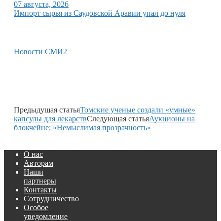
07 августа, 2026
Импорт сырья из Саудовской Аравии упал до нуля
Новости СМИ2
Предыдущая статья
Томские ученые создали «умные»
капсулы для лекарств
Следующая статья
Аукционы на
блокчейне: «Немыслимая прозрачность»
О нас
Авторам
Наши
партнеры
Контакты
Сотрудничество
Особое
уведомление