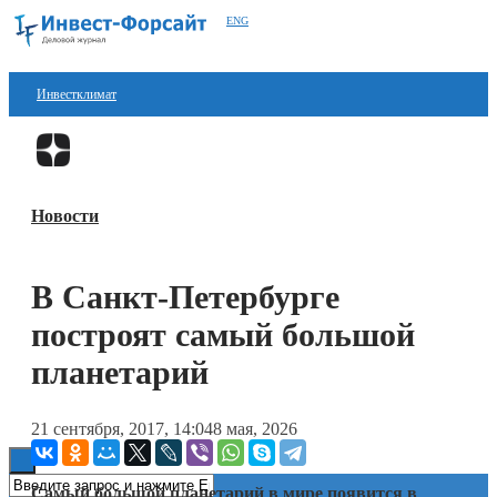
ENG
Инвестклимат
Финансы
Перейти в
Дзен
Инвестиции
Новости
Блокчейн
Стартапы
В Санкт-Петербурге
Технологии
построят самый большой
ESG
планетарий
Книги
21 сентября, 2017, 14:04
8 мая, 2026
Самый большой планетарий в мире появится в