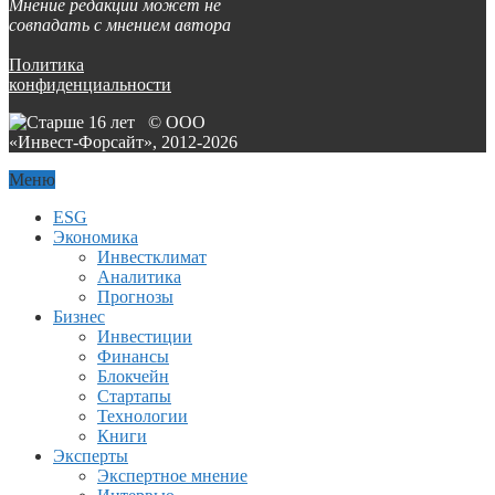
Мнение редакции может не
совпадать с мнением автора
Политика
конфиденциальности
© ООО
«Инвест-Форсайт», 2012-
2026
Меню
ESG
Экономика
Инвестклимат
Аналитика
Прогнозы
Бизнес
Инвестиции
Финансы
Блокчейн
Стартапы
Технологии
Книги
Эксперты
Экспертное мнение