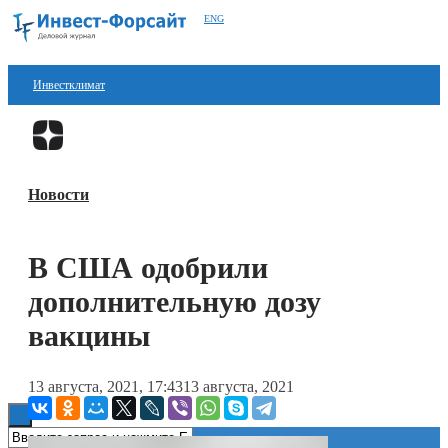
ENG
Инвестклимат
Финансы
Перейти в
Дзен
Инвестиции
Новости
Блокчейн
Стартапы
В США одобрили
Технологии
дополнительную дозу
ESG
вакцины
Книги
13 августа, 2021, 17:43
13 августа, 2021