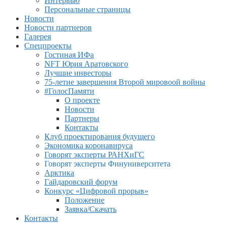
Интервью
Персональные страницы
Новости
Новости партнеров
Галерея
Спецпроекты
Гостиная ИФа
NFT Юрия Аратовского
Лучшие инвесторы
75-летие завершения Второй мировоой войны
#ГолосПамяти
О проекте
Новости
Партнеры
Контакты
Клуб проектирования будущего
Экономика коронавируса
Говорят эксперты РАНХиГС
Говорят эксперты Финуниверситета
Арктика
Гайдаровский форум
Конкурс «Цифровой прорыв»
Положение
Заявка/Скачать
Контакты