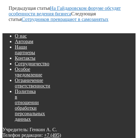
Предыдущая статья
На Гайдаровском форуме обсудят
особенности ведения бизнеса
Следующая
статья
Сотрудников превращают в самозанятых
О нас
Авторам
Наши
партнеры
Контакты
Сотрудничество
Особое
уведомление
Ограничение
ответственности
Политика
в
отношении
обработки
персональных
данных
Учредитель: Генкин А. С.
Телефон редакции:
+7 (495)