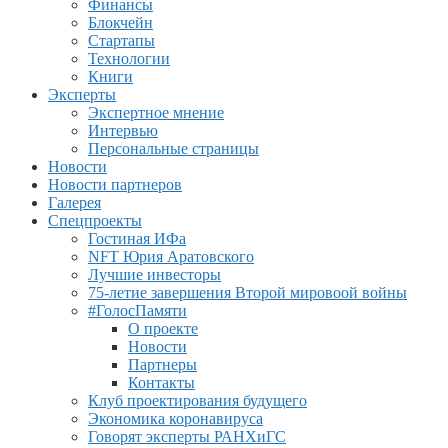
Финансы
Блокчейн
Стартапы
Технологии
Книги
Эксперты
Экспертное мнение
Интервью
Персональные страницы
Новости
Новости партнеров
Галерея
Спецпроекты
Гостиная ИФа
NFT Юрия Аратовского
Лучшие инвесторы
75-летие завершения Второй мировоой войны
#ГолосПамяти
О проекте
Новости
Партнеры
Контакты
Клуб проектирования будущего
Экономика коронавируса
Говорят эксперты РАНХиГС