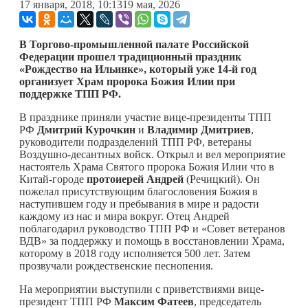
17 января, 2018, 10:13
19 мая, 2026
В Торгово-промышленной палате Российской
Федерации прошел традиционный праздник
«Рождество
на Ильинке
», который уже 14-й год
организует Храм пророка Божия Илии при
поддержке ТПП РФ.
В празднике приняли участие вице-президенты ТПП
РФ
Дмитрий Курочкин
и
Владимир Дмитриев
,
руководители подразделений ТПП РФ, ветераны
Воздушно-десантных войск. Открыл и вел мероприятие
настоятель Храма Святого пророка Божия Илии что в
Китай-городе
протоиерей Андрей
(Речицкий). Он
пожелал присутствующим благословения Божия в
наступившем году и пребывания в мире и радости
каждому из нас и мира вокруг. Отец Андрей
поблагодарил руководство ТПП РФ и «Совет ветеранов
ВДВ» за поддержку и помощь в восстановлении Храма,
которому в 2018 году исполняется 500 лет. Затем
прозвучали рождественские песнопения.
На мероприятии выступили с приветствиями вице-
президент ТПП РФ
Максим Фатеев
, председатель