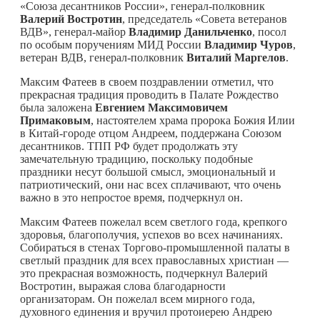
«Союза десантников России», генерал-полковник
Валерий Востротин
, председатель «Совета ветеранов
ВДВ», генерал-майор
Владимир Данильченко
, посол
по особым поручениям МИД России
Владимир Чуров
,
ветеран ВДВ, генерал-полковник
Виталий Маргелов
.
Максим Фатеев в своем поздравлении отметил, что
прекрасная традиция проводить в Палате Рождество
была заложена
Евгением Максимовичем
Примаковым
, настоятелем храма пророка Божия Илии
в Китай-городе отцом Андреем, поддержана Союзом
десантников. ТПП РФ будет продолжать эту
замечательную традицию, поскольку подобные
праздники несут большой смысл, эмоциональный и
патриотический, они нас всех сплачивают, что очень
важно в это непростое время, подчеркнул он.
Максим Фатеев пожелал всем светлого года, крепкого
здоровья, благополучия, успехов во всех начинаниях.
Собираться в стенах Торгово-промышленной палаты в
светлый праздник для всех православных христиан —
это прекрасная возможность, подчеркнул Валерий
Востротин, выражая слова благодарности
организаторам. Он пожелал всем мирного года,
духовного единения и вручил протоиерею Андрею