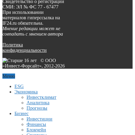
Свидетельство о регистрации
СМИ: ЭЛ № ФС 77 - 67477
При использовании
материалов гиперссылка на
IF24.ru обязательна.
Мнение редакции может не
совпадать с мнением автора
Политика
конфиденциальности
© ООО
«Инвест-Форсайт», 2012-
2026
Меню
ESG
Экономика
Инвестклимат
Аналитика
Прогнозы
Бизнес
Инвестиции
Финансы
Блокчейн