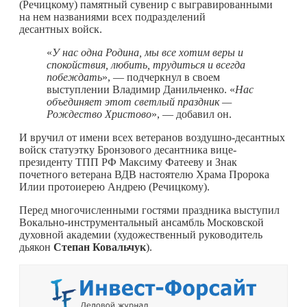
(Речицкому) памятный сувенир с выгравированными
на нем названиями всех подразделений
десантных войск.
«
У нас одна Родина, мы все хотим веры и
спокойствия, любить, трудиться и всегда
побеждать
», — подчеркнул в своем
выступлении Владимир Данильченко. «
Нас
объединяет этот светлый праздник —
Рождество Христово
», — добавил он.
И вручил от имени всех ветеранов воздушно-десантных
войск статуэтку Бронзового десантника вице-
президенту ТПП РФ Максиму Фатееву и Знак
почетного ветерана ВДВ настоятелю Храма Пророка
Илии протоиерею Андрею (Речицкому).
Перед многочисленными гостями праздника выступил
Вокально-инструментальный ансамбль Московской
духовной академии (художественный руководитель
дьякон
Степан Ковальчук
).