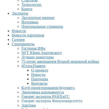
Стартапы
Технологии
Книги
Эксперты
Экспертное мнение
Интервью
Персональные страницы
Новости
Новости партнеров
Галерея
Спецпроекты
Гостиная ИФа
NFT Юрия Аратовского
Лучшие инвесторы
75-летие завершения Второй мировоой войны
#ГолосПамяти
О проекте
Новости
Партнеры
Контакты
Клуб проектирования будущего
Экономика коронавируса
Говорят эксперты РАНХиГС
Говорят эксперты Финуниверситета
Арктика