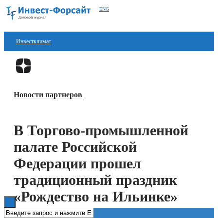
ENG
Инвестклимат
Финансы
Перейти в
Дзен
Инвестиции
Новости партнеров
Блокчейн
Стартапы
В Торгово-промышленной
Технологии
палате Российской
ESG
Федерации прошел
традиционный праздник
Книги
«Рождество на Ильинке»