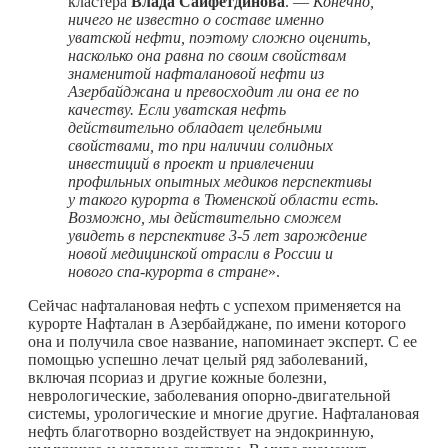
кластера
Влада Сайфетдинова
. —
Конечно,
ничего не известно о составе именно
уватской нефти, поэтому сложно оценить,
насколько она равна по своим свойствам
знаменитой нафталановой нефти из
Азербайджана и превосходит ли она ее по
качеству. Если уватская нефть
действительно обладает целебными
свойствами, то при наличии солидных
инвестиций в проект и привлечении
профильных опытных медиков перспективы
у такого курорта в Тюменской области есть.
Возможно, мы действительно сможем
увидеть в перспективе 3-5 лет зарождение
новой медицинской отрасли в России и
нового спа-курорта в стране
».
Сейчас нафталановая нефть с успехом применяется на
курорте Нафталан в Азербайджане, по имени которого
она и получила свое название, напоминает эксперт. С ее
помощью успешно лечат целый ряд заболеваний,
включая псориаз и другие кожные болезни,
неврологические, заболевания опорно-двигательной
системы, урологические и многие другие. Нафталановая
нефть благотворно воздействует на эндокринную,