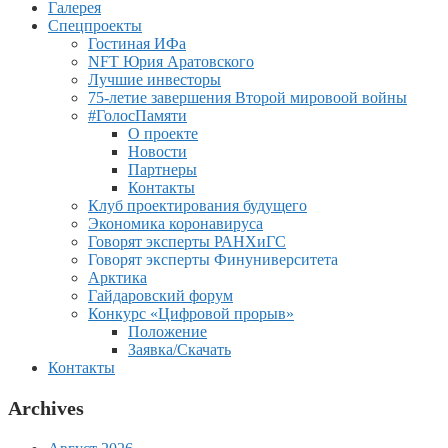
Галерея
Спецпроекты
Гостиная ИФа
NFT Юрия Аратовского
Лучшие инвесторы
75-летие завершения Второй мировоой войны
#ГолосПамяти
О проекте
Новости
Партнеры
Контакты
Клуб проектирования будущего
Экономика коронавируса
Говорят эксперты РАНХиГС
Говорят эксперты Финуниверситета
Арктика
Гайдаровский форум
Конкурс «Цифровой прорыв»
Положение
Заявка/Скачать
Контакты
Archives