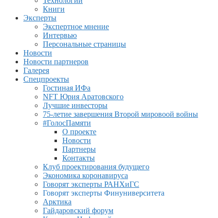
Технологии
Книги
Эксперты
Экспертное мнение
Интервью
Персональные страницы
Новости
Новости партнеров
Галерея
Спецпроекты
Гостиная ИФа
NFT Юрия Аратовского
Лучшие инвесторы
75-летие завершения Второй мировоой войны
#ГолосПамяти
О проекте
Новости
Партнеры
Контакты
Клуб проектирования будущего
Экономика коронавируса
Говорят эксперты РАНХиГС
Говорят эксперты Финуниверситета
Арктика
Гайдаровский форум