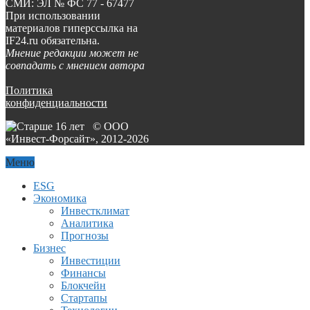
СМИ: ЭЛ № ФС 77 - 67477
При использовании
материалов гиперссылка на
IF24.ru обязательна.
Мнение редакции может не
совпадать с мнением автора
Политика
конфиденциальности
© ООО
«Инвест-Форсайт», 2012-
2026
Меню
ESG
Экономика
Инвестклимат
Аналитика
Прогнозы
Бизнес
Инвестиции
Финансы
Блокчейн
Стартапы