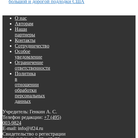
большой и дорогой подлодки США
О нас
Авторам
Наши
партнеры
Контакты
Сотрудничество
Особое
уведомление
Ограничение
ответственности
Политика
в
отношении
обработки
персональных
данных
Учредитель: Генкин А. С.
Телефон редакции:
+7 (495)
003-9824
E-mail: info@if24.ru
Свидетельство о регистрации