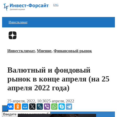
ENG
Инвестклимат
Финансы
Перейти в
Дзен
Инвестиции
Инвестклимат
,
Мнение
,
Финансовый рынок
Блокчейн
Стартапы
Валютный и фондовый
Технологии
рынок в конце апреля (на 25
ESG
апреля 2022 года)
Книги
25 апреля, 2022, 10:30
25 апреля, 2022