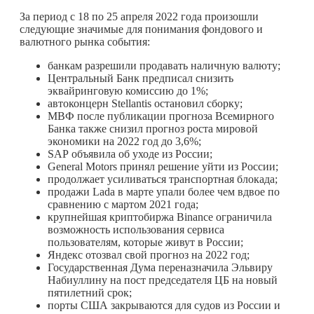
За период с 18 по 25 апреля 2022 года произошли
следующие значимые для понимания фондового и
валютного рынка события:
банкам разрешили продавать наличную валюту;
Центральный Банк предписал снизить
эквайринговую комиссию до 1%;
автоконцерн
Stellantis
остановил сборку;
МВФ после публикации прогноза Всемирного
Банка также снизил прогноз роста мировой
экономики на 2022 год до 3,6%;
SAP
объявила об уходе из России;
General Motors
принял решение уйти из России;
продолжает усиливаться транспортная блокада;
продажи
Lada
в марте упали более чем вдвое по
сравнению с мартом 2021 года;
крупнейшая криптобиржа
Binance
ограничила
возможность использования сервиса
пользователям, которые живут в России;
Яндекс отозвал свой прогноз на 2022 год;
Государственная Дума переназначила Эльвиру
Набиуллину на пост председателя ЦБ на новый
пятилетний срок;
порты США закрываются для судов из России и